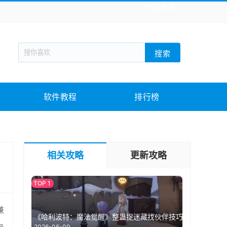
全站导航
新闻阅读
旅游出行
生活实用
社交聊天
搜索
回合网游
战棋游戏
枪战射击
模拟经营
教育教学
游戏娱乐
系统软件
素材下载
软件教程
排行榜
相关攻略
更新攻略
兼
《哈利波特：魔法觉醒》整蛊捉迷藏找伙伴技巧
2026-06-09