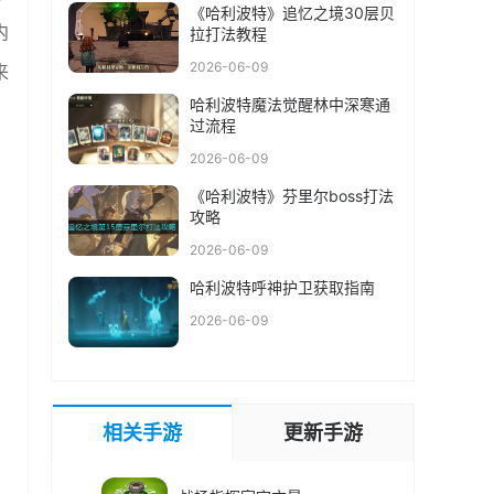
《哈利波特》追忆之境30层贝
内
拉打法教程
2026-06-09
来
哈利波特魔法觉醒林中深寒通
过流程
2026-06-09
《哈利波特》芬里尔boss打法
攻略
2026-06-09
哈利波特呼神护卫获取指南
2026-06-09
相关手游
更新手游