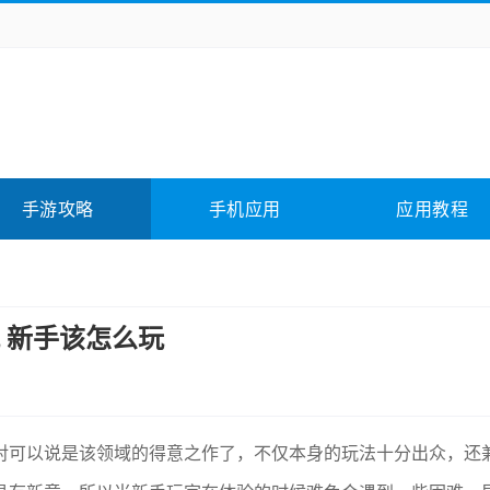
务办公
媒体影音
学习教育
拍照美颜
它游戏
冒险解谜
动作游戏
卡牌游戏
全相关
应用软件
影音软件
插件下载
手游攻略
手机应用
应用教程
合其它
软件教程
 新手该怎么玩
对可以说是该领域的得意之作了，不仅本身的玩法十分出众，还