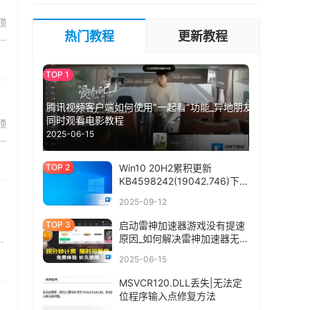
顶
热门教程
更新教程
腾讯视频客户端如何使用“一起看”功能_异地朋友
同时观看电影教程
顶
2025-06-15
Win10 20H2累积更新
KB4598242(19042.746)下载
+更新内容
2025-09-12
启动雷神加速器游戏没有提速
原因_如何解决雷神加速器无法
连接情况
2025-06-15
MSVCR120.DLL丢失|无法定
位程序输入点修复方法