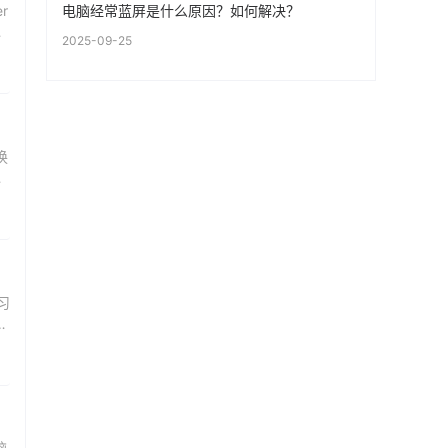
电脑经常蓝屏是什么原因？如何解决？
r
库
2025-09-25
换
相
习
容
脑