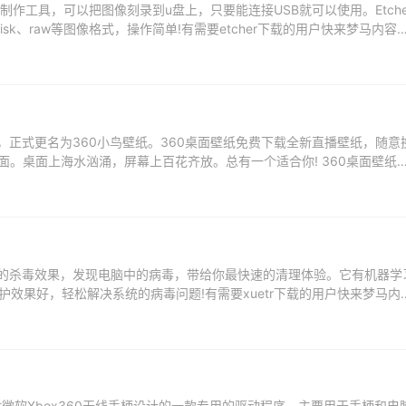
个u盘图像制作工具，可以把图像刻录到u盘上，只要能连接USB就可以使用。Etche
Disk、raw等图像格式，操作简单!有需要etcher下载的用户快来梦马内容
具，正式更名为360小鸟壁纸。360桌面壁纸免费下载全新直播壁纸，随意
面。桌面上海水汹涌，屏幕上百花齐放。总有一个适合你! 360桌面壁纸
带来便捷的杀毒效果，发现电脑中的病毒，带给你最快速的清理体验。它有机器学
效果好，轻松解决系统的病毒问题!有需要xuetr下载的用户快来梦马内
针对微软Xbox360无线手柄设计的一款专用的驱动程序，主要用于手柄和电