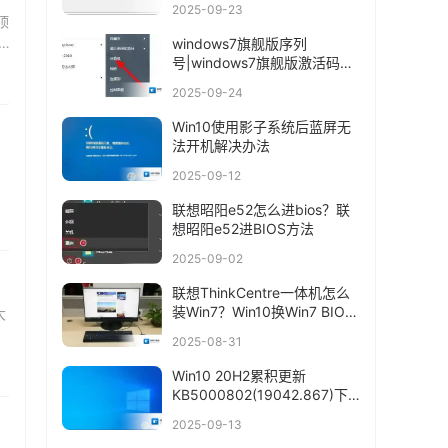
2025-09-23
顶
windows7旗舰版序列
号|windows7旗舰版激活码
2017
2025-09-24
Win10使用影子系统后蓝屏无
法开机解决办法
2025-09-12
联想昭阳e52怎么进bios？联
想昭阳e52进BIOS方法
2025-09-02
联想ThinkCentre一体机怎么
装Win7？Win10换Win7 BIOS
大
设置+U盘启动
度
2025-08-31
Win10 20H2累积更新
KB5000802(19042.867)下
载+更新内容
2025-09-13