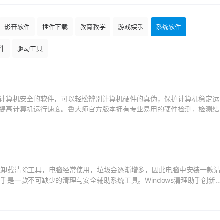
影音软件
插件下载
教育教学
游戏娱乐
系统软件
件
驱动工具
计算机安全的软件，可以轻松辨别计算机硬件的真伪，保护计算机稳定运
提高计算机运行速度。鲁大师官方版本拥有专业易用的硬件检测，检测结
面提升电脑性能。鲁...
效的卸载清除工具，电脑经常使用，垃圾会逐渐增多，因此电脑中安装一款
助手是一款不可缺少的清理与安全辅助系统工具。Windows清理助手创新
..