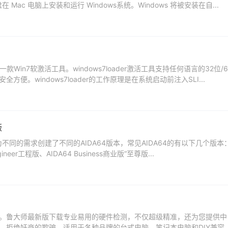
装光盘在 Mac 电脑上安装和运行 Windows系统。Windows 将被安装在自...
的一款Win7软激活工具。windows7loader激活工具支持任何语言的32位/6
安全方便。windows7loader的工作原理是在系统启动前注入SLI...
版
版本介绍 因为不同的需求创建了不同的AIDA64版本，常见AIDA64的有以下几个版本
gineer工程版、AIDA64 Business商业版“至尊版...
。鲁大师最新版下载专业易用的硬件检测，不仅超级精准，还为您提供中
，拒绝奸商的欺骗。适用于各种品牌的台式电脑、笔记本电脑和DIY兼容