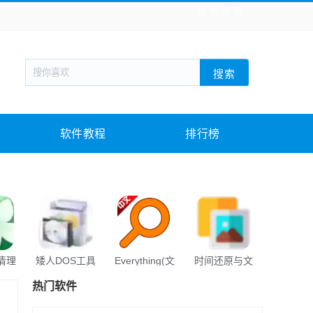
全站导航
新闻阅读
旅游出行
生活实用
社交聊天
搜索
回合网游
战棋游戏
枪战射击
模拟经营
教育教学
游戏娱乐
系统软件
素材下载
软件教程
排行榜
s清理
矮人DOS工具
Everything(文
时间还原与文
EasyU
箱
件快速搜索)
件归理
热门软件