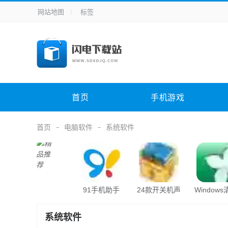
网站地图
标签
全站导航
手机应用
主题美化
其它应用
商
手机游戏
H5游戏
体育竞技
其
电脑软件
其它类别
图形软件
安
首页
手机游戏
应用教程
手游攻略
未分类
综
首页
电脑软件
系统软件
91手机助手
24款开关机声
Window
音
助手
系统软件