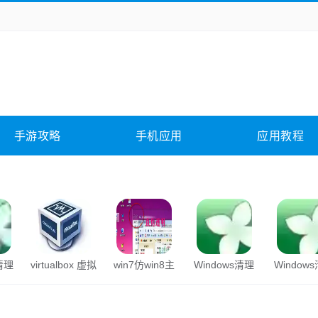
务办公
媒体影音
学习教育
拍照美颜
它游戏
冒险解谜
动作游戏
卡牌游戏
全相关
应用软件
影音软件
插件下载
手游攻略
手机应用
应用教程
合其它
软件教程
s清理
virtualbox 虚拟
win7仿win8主
Windows清理
Window
机
题
助手
助手