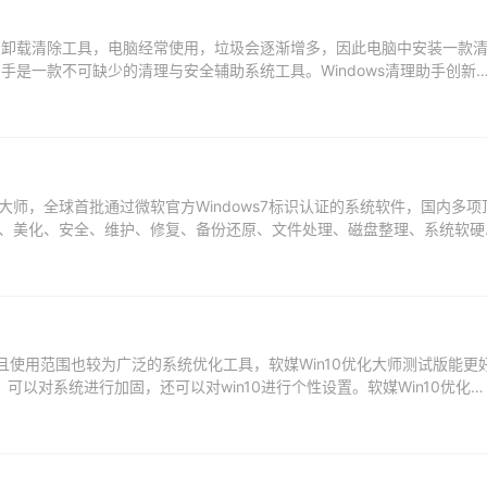
效的卸载清除工具，电脑经常使用，垃圾会逐渐增多，因此电脑中安装一款
助手是一款不可缺少的清理与安全辅助系统工具。Windows清理助手创新
..
师，全球首批通过微软官方Windows7标识认证的系统软件，国内多项
、美化、安全、维护、修复、备份还原、文件处理、磁盘整理、系统软硬
方电脑大师...
而且使用范围也较为广泛的系统优化工具，软媒Win10优化大师测试版能更
，可以对系统进行加固，还可以对win10进行个性设置。软媒Win10优化大