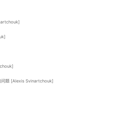
rtchouk]
uk]
chouk]
[Alexis Svinartchouk]