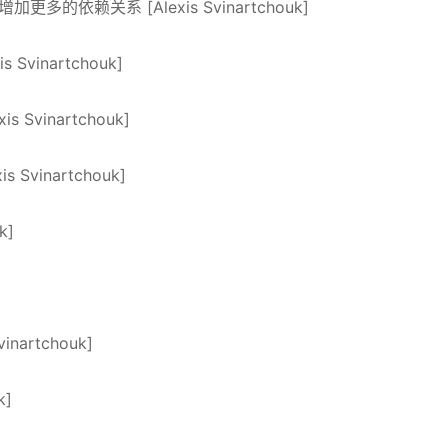
更多的依赖关系 [Alexis Svinartchouk]
vinartchouk]
 Svinartchouk]
Svinartchouk]
k]
inartchouk]
k]