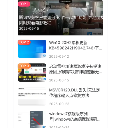
腾讯视频客户端如何使用“一起看”功能_异地朋友
同时观看电影教程
2025-06-15
Win10 20H2累积更新
KB4598242(19042.746)下载
+更新内容
2025-09-12
启动雷神加速器游戏没有提速
原因_如何解决雷神加速器无法
连接情况
2025-06-15
MSVCR120.DLL丢失|无法定
位程序输入点修复方法
2025-09-23
windows7旗舰版序列
号|windows7旗舰版激活码
2017
2025-09-24