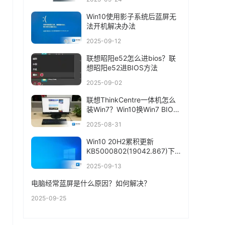
Win10使用影子系统后蓝屏无
法开机解决办法
2025-09-12
联想昭阳e52怎么进bios？联
想昭阳e52进BIOS方法
2025-09-02
联想ThinkCentre一体机怎么
装Win7？Win10换Win7 BIOS
设置+U盘启动
2025-08-31
Win10 20H2累积更新
KB5000802(19042.867)下
载+更新内容
2025-09-13
电脑经常蓝屏是什么原因？如何解决？
2025-09-25