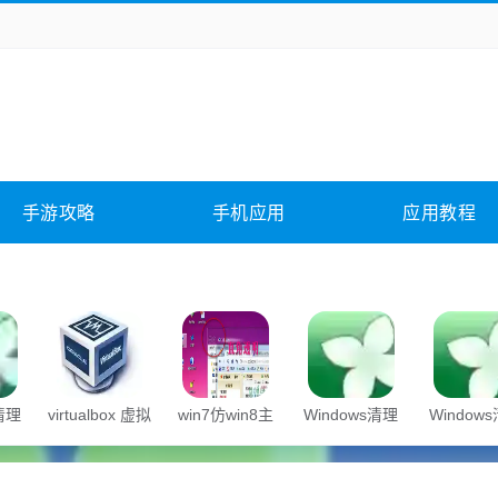
务办公
媒体影音
学习教育
拍照美颜
它游戏
冒险解谜
动作游戏
卡牌游戏
全相关
应用软件
影音软件
插件下载
手游攻略
手机应用
应用教程
合其它
软件教程
s清理
virtualbox 虚拟
win7仿win8主
Windows清理
Window
机
题
助手
助手