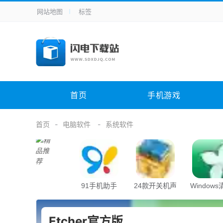
网站地图
标签
全站导航
手机应用
主题美化
其它应用
商
手机游戏
H5游戏
体育竞技
其
电脑软件
其它类别
图形软件
安
首页
手机游戏
应用教程
手游攻略
未分类
综
首页
电脑软件
系统软件
91手机助手
24款开关机声
Window
音
助手
Etcher官方版