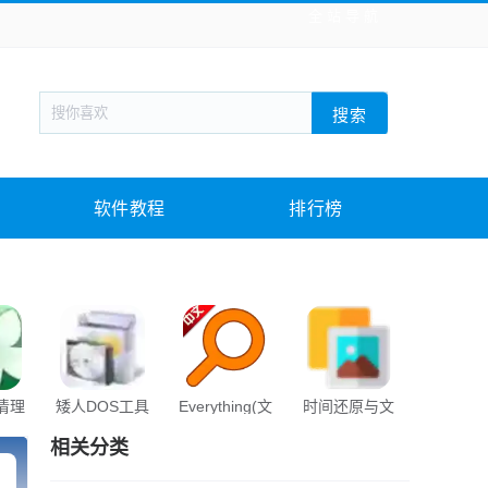
全站导航
新闻阅读
旅游出行
生活实用
社交聊天
搜索
回合网游
战棋游戏
枪战射击
模拟经营
教育教学
游戏娱乐
系统软件
素材下载
软件教程
排行榜
s清理
矮人DOS工具
Everything(文
时间还原与文
EasyU
箱
件快速搜索)
件归理
相关分类