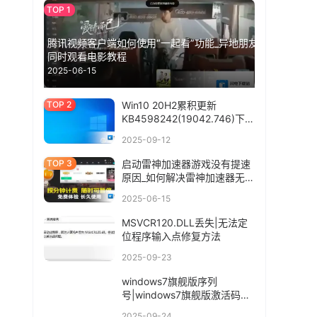
腾讯视频客户端如何使用“一起看”功能_异地朋友
同时观看电影教程
2025-06-15
Win10 20H2累积更新
KB4598242(19042.746)下载
+更新内容
2025-09-12
启动雷神加速器游戏没有提速
原因_如何解决雷神加速器无法
连接情况
2025-06-15
MSVCR120.DLL丢失|无法定
位程序输入点修复方法
2025-09-23
windows7旗舰版序列
号|windows7旗舰版激活码
2017
2025-09-24