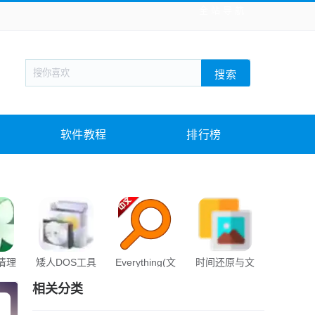
全站导航
新闻阅读
旅游出行
生活实用
社交聊天
搜索
回合网游
战棋游戏
枪战射击
模拟经营
教育教学
游戏娱乐
系统软件
素材下载
软件教程
排行榜
s清理
矮人DOS工具
Everything(文
时间还原与文
EasyU
箱
件快速搜索)
件归理
相关分类