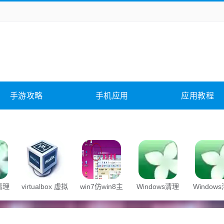
务办公
媒体影音
学习教育
拍照美颜
它游戏
冒险解谜
动作游戏
卡牌游戏
全相关
应用软件
影音软件
插件下载
手游攻略
手机应用
应用教程
合其它
软件教程
s清理
virtualbox 虚拟
win7仿win8主
Windows清理
Window
机
题
助手
助手