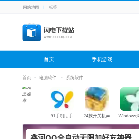
网站地图
标签
全站导航
手机应用
主题美化
其它应用
商
手机游戏
H5游戏
体育竞技
其
电脑软件
其它类别
图形软件
安
首页
手机游戏
应用教程
手游攻略
未分类
综
首页
电脑软件
系统软件
91手机助手
24款开关机声
Window
音
助手
鑫河QQ全自动无限加好友神器