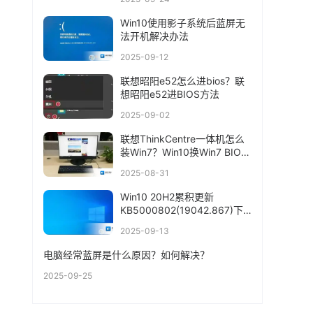
Win10使用影子系统后蓝屏无
法开机解决办法
2025-09-12
联想昭阳e52怎么进bios？联
想昭阳e52进BIOS方法
2025-09-02
联想ThinkCentre一体机怎么
装Win7？Win10换Win7 BIOS
设置+U盘启动
2025-08-31
Win10 20H2累积更新
KB5000802(19042.867)下
载+更新内容
2025-09-13
电脑经常蓝屏是什么原因？如何解决？
2025-09-25