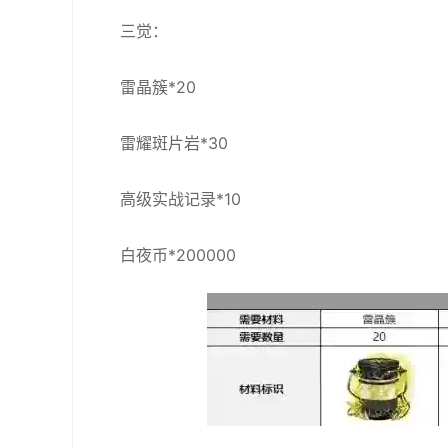
三觉：
雷晶簇*20
雷耀斑片岩*30
高级实战记录*10
白夜币*200000