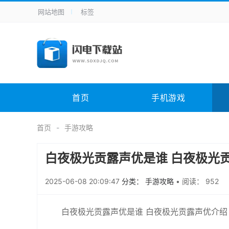
网站地图
标签
全站导航
手机应用
主题美化
其它应用
商
手机游戏
H5游戏
体育竞技
其
电脑软件
其它类别
图形软件
安
首页
手机游戏
应用教程
手游攻略
未分类
综
首页
手游攻略
白夜极光贡露声优是谁 白夜极光
2025-06-08 20:09:47
分类： 手游攻略
•
阅读： 952
白夜极光贡露声优是谁 白夜极光贡露声优介绍