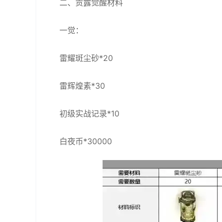
二、贡露觉醒材料
一觉：
雷耀斑尘砂*20
雷辉煌素*30
初级实战记录*10
白夜币*30000