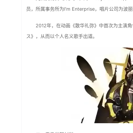
员，所属事务所为I’m Enterprise，唱片公
2012年，在动画《散华礼弥》中首次为主演角
ス》，从而以个人名义歌手出道。