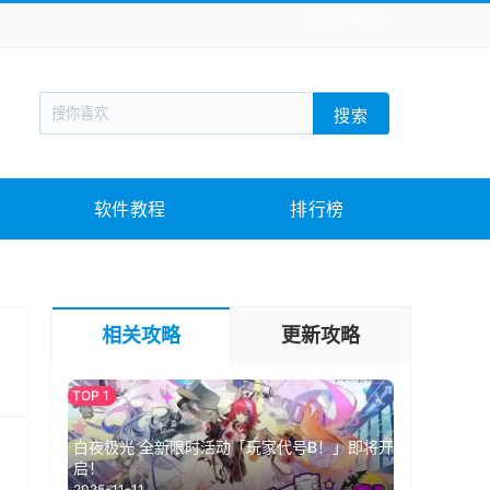
全站导航
新闻阅读
旅游出行
生活实用
社交聊天
搜索
回合网游
战棋游戏
枪战射击
模拟经营
教育教学
游戏娱乐
系统软件
素材下载
软件教程
排行榜
相关攻略
更新攻略
白夜极光 全新限时活动「玩家代号B！」即将开
启！
2025-11-11