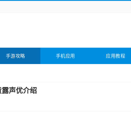
务办公
媒体影音
学习教育
拍照美颜
它游戏
冒险解谜
动作游戏
卡牌游戏
全相关
应用软件
影音软件
插件下载
手游攻略
手机应用
应用教程
合其它
软件教程
贡露声优介绍