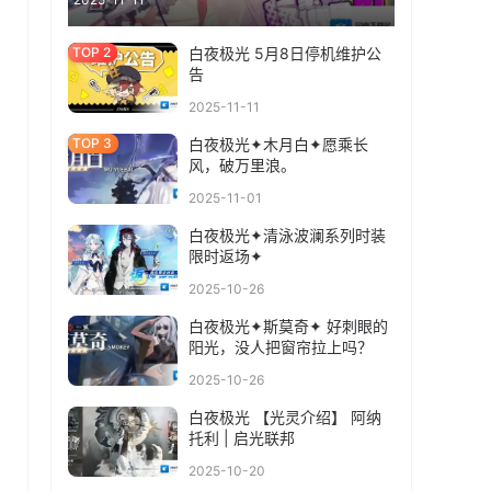
白夜极光 5月8日停机维护公
告
2025-11-11
白夜极光✦木月白✦愿乘长
风，破万里浪。
2025-11-01
白夜极光✦清泳波澜系列时装
限时返场✦
2025-10-26
白夜极光✦斯莫奇✦ 好刺眼的
阳光，没人把窗帘拉上吗？
2025-10-26
白夜极光 【光灵介绍】 阿纳
托利 | 启光联邦
2025-10-20