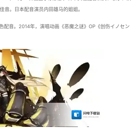
司为波丽佳音。日本配音演员内田雄马的姐姐。
色配音。2014年，演唱动画《恶魔之谜》OP《创伤イノセン