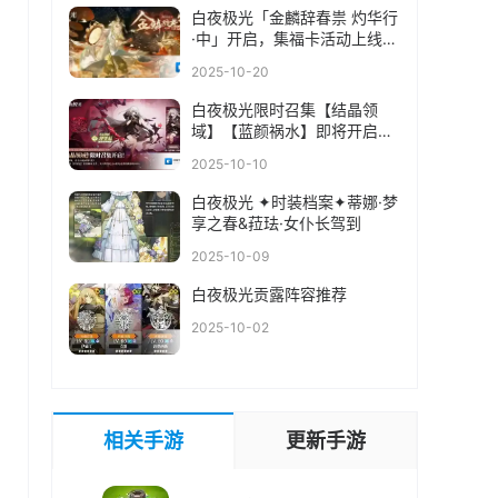
白夜极光「金麟辞春祟 灼华行
·中」开启，集福卡活动上线，
近期情报速递
2025-10-20
白夜极光限时召集【结晶领
域】【蓝颜祸水】即将开启，
拜里厄、弗劳尔获得概率上
2025-10-10
升！
白夜极光 ✦时装档案✦蒂娜·梦
享之春&菈珐·女仆长驾到
2025-10-09
白夜极光贡露阵容推荐
2025-10-02
相关手游
更新手游