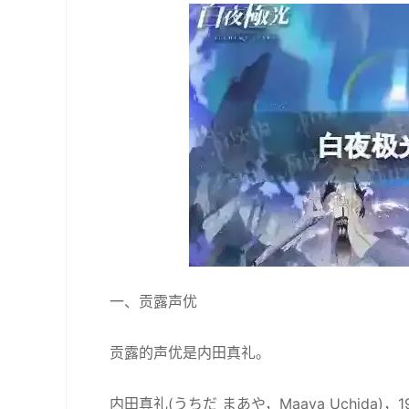
一、贡露声优
贡露的声优是内田真礼。
内田真礼(うちだ まあや，Maaya Uchida