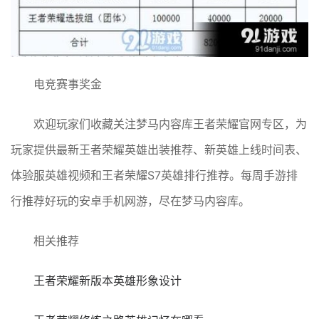
电竞赛事奖金
欢迎玩家们收藏关注梦马内容库王者荣耀官网专区，为
玩家提供最新王者荣耀英雄出装推荐、新英雄上线时间表、
体验服英雄视频和王者荣耀S7英雄排行推荐。每周手游排
行推荐好玩的安卓手机网游，尽在梦马内容库。
相关推荐
王者荣耀新版本英雄形象设计