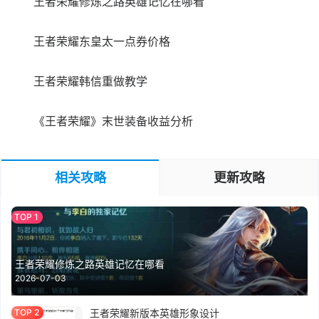
王者荣耀修炼之路英雄记忆在哪看
王者荣耀东皇太一点券价格
王者荣耀韩信重做教学
《王者荣耀》末世装备收益分析
相关攻略
更新攻略
王者荣耀修炼之路英雄记忆在哪看
2026-07-03
王者荣耀新版本英雄形象设计