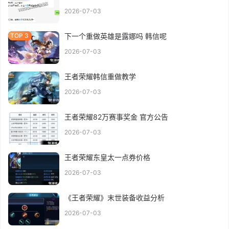
2026-07-03
下一个重做英雄是露娜吗 韩信呢
2026-07-03
王者荣耀韩信重做教学
2026-07-03
王者荣耀82万赛事奖金 官方公告
2026-07-03
王者荣耀东皇太一点券价格
2026-07-03
《王者荣耀》末世装备收益分析
2026-07-03