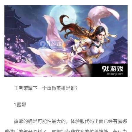
王者荣耀下一个重做英雄是谁?
1.露娜
露娜的确是可能性最大的，体验服代码里面已经有露娜
重做后的部分资料了，露娜拥有非常多的位移技能，永远为