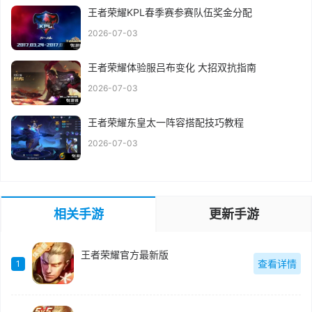
王者荣耀KPL春季赛参赛队伍奖金分配
2026-07-03
王者荣耀体验服吕布变化 大招双抗指南
2026-07-03
王者荣耀东皇太一阵容搭配技巧教程
2026-07-03
相关手游
更新手游
王者荣耀官方最新版
查看详情
1