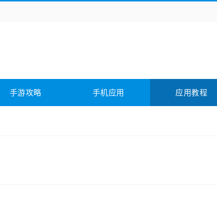
务办公
媒体影音
学习教育
拍照美颜
它游戏
冒险解谜
动作游戏
卡牌游戏
全相关
应用软件
影音软件
插件下载
手游攻略
手机应用
应用教程
合其它
软件教程