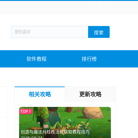
全站导航
新闻阅读
旅游出行
生活实用
社交聊天
搜索
回合网游
战棋游戏
枪战射击
模拟经营
教育教学
游戏娱乐
系统软件
素材下载
软件教程
排行榜
相关攻略
更新攻略
创造与魔法月桂枝法杖获取教程技巧
2026-06-24