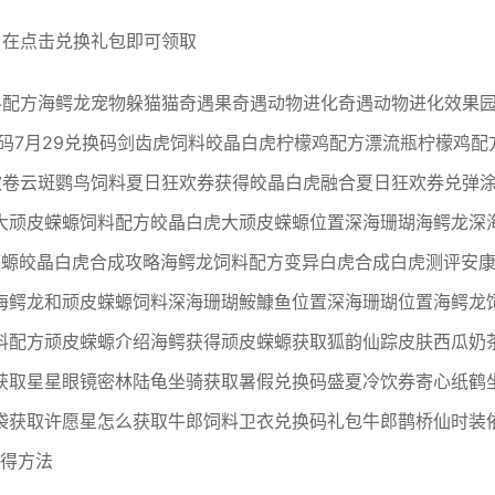
，在点击兑换礼包即可领取
料配方海鳄龙宠物躲猫猫奇遇果奇遇动物进化奇遇动物进化效果
换码7月29兑换码剑齿虎饲料皎晶白虎柠檬鸡配方漂流瓶柠檬鸡配
欢卷云斑鹦鸟饲料夏日狂欢券获得皎晶白虎融合夏日狂欢券兑弹
大顽皮蝾螈饲料配方皎晶白虎大顽皮蝾螈位置深海珊瑚海鳄龙深
蝾螈皎晶白虎合成攻略海鳄龙饲料配方变异白虎合成白虎测评安
海鳄龙和顽皮蝾螈饲料深海珊瑚鮟鱇鱼位置深海珊瑚位置海鳄龙
料配方顽皮蝾螈介绍海鳄获得顽皮蝾螈获取狐韵仙踪皮肤西瓜奶
获取星星眼镜密林陆龟坐骑获取暑假兑换码盛夏冷饮券寄心纸鹤
袋获取许愿星怎么获取牛郎饲料卫衣兑换码礼包牛郎鹊桥仙时装
获得方法