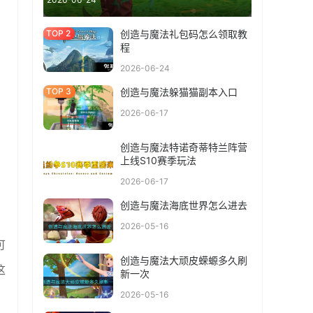
创造与魔法礼包码怎么领取教
程
2026-06-24
创造与魔法躲猫猫副本入口
2026-06-17
创造与魔法特诺奇蒂特兰阵营
上线S10赛季玩法
2026-06-17
创造与魔法海底世界怎么进去
。
2026-05-16
可
创造与魔法大顽皮蝾螈多久刷
这
新一次
2026-05-16