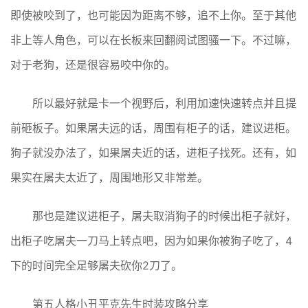
即使被咬到了，也可能因为距离不够，追不上你。至于其他
非上等人角色，可以在长板来回翻阅试图骚一下。不过嘛，
对于老狗，还是很容易咬中你的。
所以最好就是卡一个视野后，利用加速快速转点并且提
前砸板子。如果屠夫远的话，周围有柜子的话，建议进柜。
狗子就没办法了，如果屠夫近的话，进柜子找死。还有，如
果实在屠夫太近了，周围地形又非常差。
那也是建议进柜子，屠夫取消狗子的时候出柜子就好，
出柜子吃屠夫一刀马上转点吧，因为如果你被狗子吃了，4
下的时间完全足够屠夫砍你2刀了。
第五人格小丑平克先生时装攻略分享