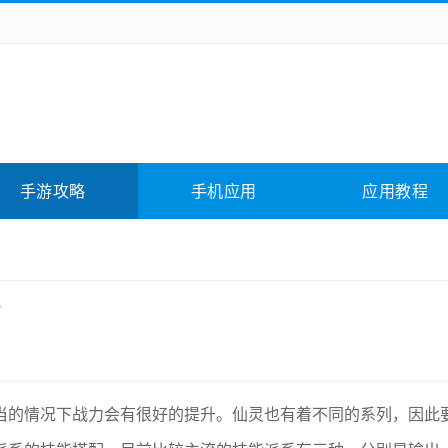
务办公
媒体影音
学习教育
拍照美颜
它游戏
冒险解谜
动作游戏
卡牌游戏
全相关
应用软件
影音软件
插件下载
手游攻略
手机应用
应用教程
合其它
软件教程
当的情况下战力会有很好的提升。仙灵也有着不同的系列，因此