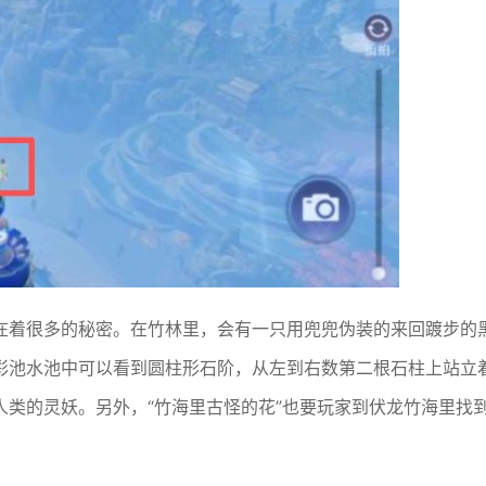
在着很多的秘密。在竹林里，会有一只用兜兜伪装的来回踱步的
彩池水池中可以看到圆柱形石阶，从左到右数第二根石柱上站立
类的灵妖。另外，“竹海里古怪的花”也要玩家到伏龙竹海里找