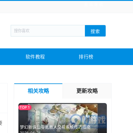
全站导航
新闻阅读
旅游出行
生活实用
社交聊天
搜索
回合网游
战棋游戏
枪战射击
模拟经营
教育教学
游戏娱乐
系统软件
素材下载
软件教程
排行榜
相关攻略
更新攻略
要
梦幻新诛仙零氪散人交易系统技巧指南
2026-06-25