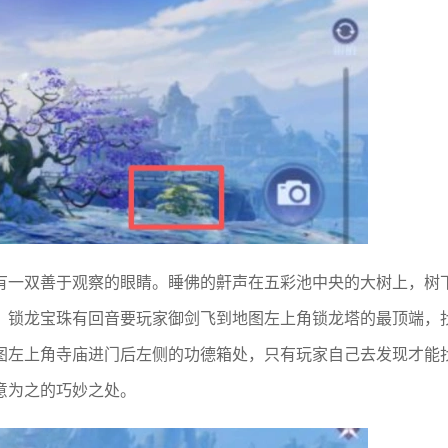
有一双善于观察的眼睛。睡佛的鼾声在五彩池中央的大树上，树
；锁龙宝珠有回音要玩家御剑飞到地图左上角锁龙塔的最顶端，
图左上角寺庙进门后左侧的功德箱处，只有玩家自己去发现才能
意为之的巧妙之处。