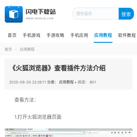
搜索
首页
手机游戏
手游攻略
手机应用
应用教程
软件教程
首页
应用教程
《火狐浏览器》查看插件方法介绍
2025-06-30 22:26:11
分类： 应用教程
•
阅读： 801
查看方法：
1.打开火狐浏览器页面