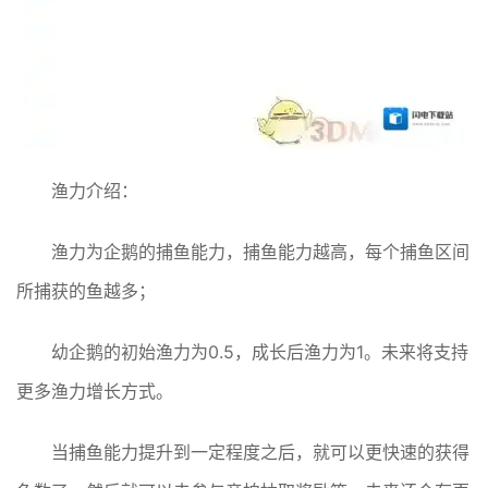
渔力介绍：
渔力为企鹅的捕鱼能力，捕鱼能力越高，每个捕鱼区间
所捕获的鱼越多；
幼企鹅的初始渔力为0.5，成长后渔力为1。未来将支持
更多渔力增长方式。
当捕鱼能力提升到一定程度之后，就可以更快速的获得