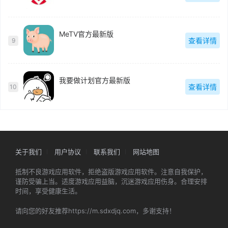
MeTV官方最新版
查看详情
9
我要做计划官方最新版
查看详情
10
关于我们
用户协议
联系我们
网站地图
抵制不良游戏应用软件，拒绝盗版游戏应用软件。注意自我保护，
谨防受骗上当。适度游戏应用益脑，沉迷游戏应用伤身。合理安排
时间，享受健康生活。
请向您的好友推荐https://m.sdxdjq.com，多谢支持！