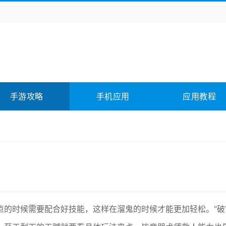
务办公
媒体影音
学习教育
拍照美颜
它游戏
冒险解谜
动作游戏
卡牌游戏
全相关
应用软件
影音软件
插件下载
手游攻略
手机应用
应用教程
合其它
软件教程
的时候需要配合好技能，这样在溜鬼的时候才能更加轻松。“破窗理