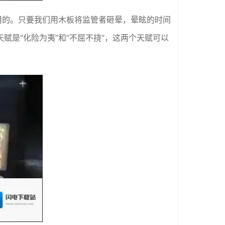
用的。只要我们用木板将监管者砸晕，晕眩的时间
是”化险为夷”和“不屈不挠“，这两个天赋可以