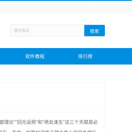
全站导航
新闻阅读
旅游出行
生活实用
社交聊天
搜索
回合网游
战棋游戏
枪战射击
模拟经营
教育教学
游戏娱乐
系统软件
素材下载
软件教程
排行榜
论”“回光返照”和“绝处逢生”这三个天赋是必