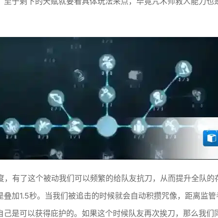
。至于剩下的天赋就要看具体玩法来点，毕竟咒术师救人能力也
速度，有了这个被动我们可以频繁的给队友抗刀，从而提升全队的
叠加1.5秒。当我们被追击的时候就会自动积攒咒像，距离监
自己是可以获得庇护的。如果这个时候队友再次挨刀，那么我们