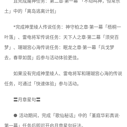
且完成魔神任务：第二章·第一幕 「不动鸣神，恒常乐
土」中的「离岛逃离计划」
*完成神里绫人传说任务：神守柏之章·第一幕「梧桐一
叶落」、雷电将军传说任务：天下人之章·第二幕「须臾百
梦」、珊瑚宫心海传说任务：眠龙之章·第一幕「兵戈梦
去，春草如茵」后参与活动体验更佳。
如果没有完成神里绫人、雷电将军和珊瑚宫心海的传说
任务，可通过「快速体验」参与活动。
〓月章星句〓
● 活动期间，完成「歌仙秘话」中的「堇庭华彩真说·
第一幕」任务后即可开启月章星句玩法。