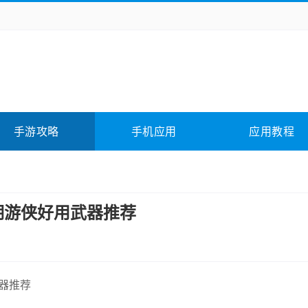
务办公
媒体影音
学习教育
拍照美颜
它游戏
冒险解谜
动作游戏
卡牌游戏
全相关
应用软件
影音软件
插件下载
手游攻略
手机应用
应用教程
合其它
软件教程
期游侠好用武器推荐
器推荐