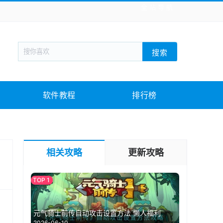
全站导航
新闻阅读
旅游出行
生活实用
社交聊天
搜索
回合网游
战棋游戏
枪战射击
模拟经营
教育教学
游戏娱乐
系统软件
素材下载
软件教程
排行榜
相关攻略
更新攻略
元气骑士前传自动攻击设置方法 懒人福利
2026-06-10