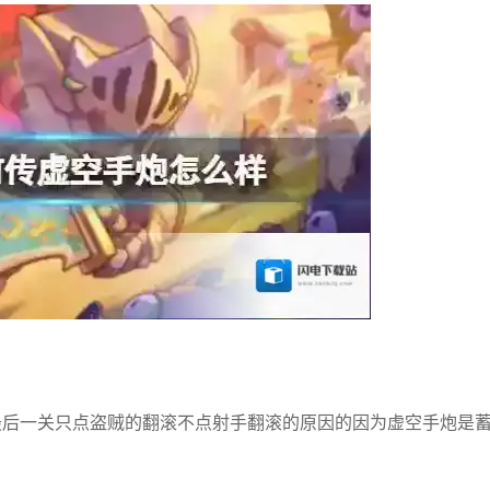
最后一关只点盗贼的翻滚不点射手翻滚的原因的因为虚空手炮是