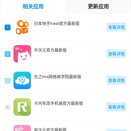
相关应用
更新应用
日本快手kwai官方最新版
查看详情
1
半次元官方最新版
查看详情
2
先之lms网络商学院最新版
查看详情
3
卡内车改手机端官方最新版
查看详情
4
易次元官方最新版