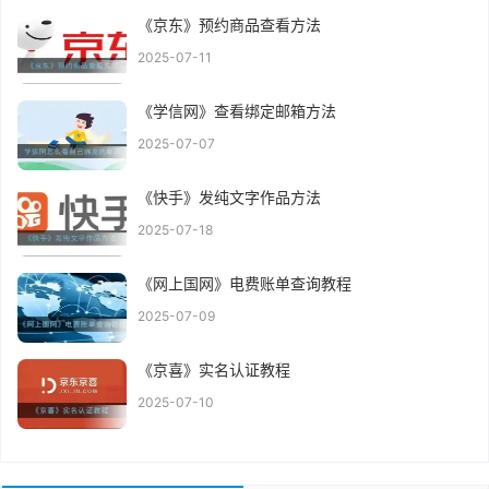
《京东》预约商品查看方法
2025-07-11
《学信网》查看绑定邮箱方法
2025-07-07
《快手》发纯文字作品方法
2025-07-18
《网上国网》电费账单查询教程
2025-07-09
《京喜》实名认证教程
2025-07-10