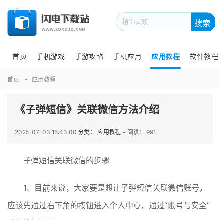
搜索
首页
手机游戏
手游攻略
手机应用
应用教程
软件教程
首页
应用教程
《子弹短信》关联微信方法介绍
2025-07-03 15:43:00
分类： 应用教程
•
阅读： 991
子弹短信关联微信的步骤
1、目前来说，大家要是想让子弹短信关联微信账号，
应该先通过右下角的按钮进入个人中心，通过“账号与安全”