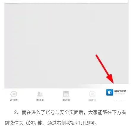
2、而在进入了账号与安全页面后，大家能够在下方看
到微信关联的功能，通过右侧按钮打开即可。