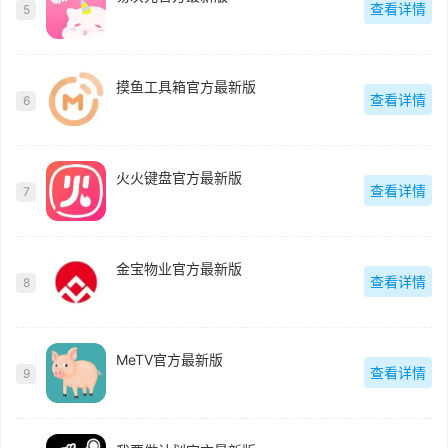
查看详情
5
摸鱼工具箱官方最新版
查看详情
6
火火键盘官方最新版
查看详情
7
金宝物业官方最新版
查看详情
8
MeTV官方最新版
查看详情
9