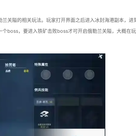
勒兰关隘的相关玩法。玩家打开界面之后进入冰封海港副本，进
boss，要进入铁矿击败boss才可开启俄勒兰关隘，大概在玩