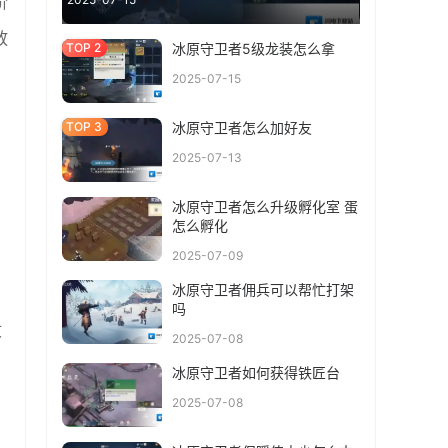
阶
放
冰原守卫者5级龙装怎么拿
2025-07-15
冰原守卫者怎么加好友
。
2025-07-13
冰原守卫者怎么升级孵化室 蛋
怎么孵化
2025-07-09
冰原守卫者佣兵可以帮忙打架
吗
收
2025-07-08
冰原守卫者如何获得铁匠台
2025-07-08