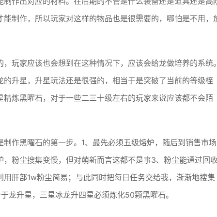
能制作出对应的材料。在后期的不管是什么装备还是道具还是高
才能制作，所以玩家对这样的物品也是很需要的，哪怕是不用，
的，玩家应该也会想到在这种情况下，应该会给龙做培养的系统
龙的升星，升星玩法还是很强的，相当于是突破了当前的等级桎
是精炼黑曜石，对于一些二三十级左右的玩家来说应该都不会陌
是制作黑曜石的第一步。1、最先必须五级熔炉，随后到销售市场
炉，粉尘搜集变慢，但对萌新而言这都不是事3、粉尘能通过回
利用肝部1w粉尘简易；与此同时把每日任务交给我，渐渐地搜集
于龙升星，三星冰龙升四星必须炼化50颗黑曜石。