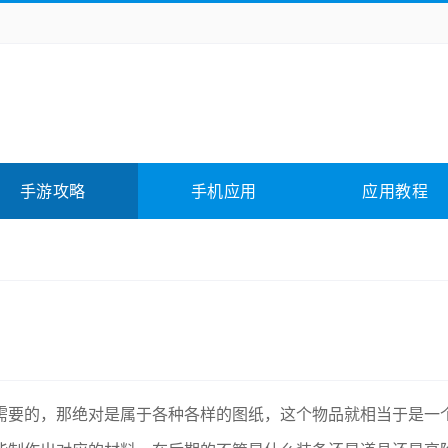
务办公
媒体影音
学习教育
拍照美颜
它游戏
冒险解谜
动作游戏
卡牌游戏
全相关
应用软件
影音软件
插件下载
手游攻略
手机应用
应用教程
合其它
软件教程
需要的，那绝对是属于各种各样的图纸，这个物品就相当于是一