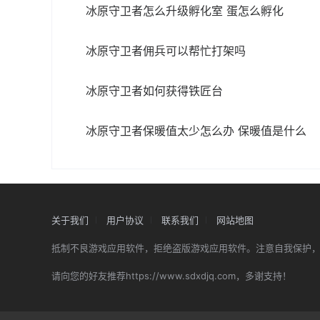
冰原守卫者怎么升级孵化室 蛋怎么孵化
冰原守卫者佣兵可以帮忙打架吗
冰原守卫者如何获得铁匠台
冰原守卫者保暖值太少怎么办 保暖值是什么
关于我们
用户协议
联系我们
网站地图
抵制不良游戏应用软件，拒绝盗版游戏应用软件。注意自我保护
请向您的好友推荐https://www.sdxdjq.com，多谢支持！