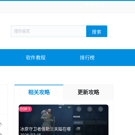
全站导航
新闻阅读
旅游出行
生活实用
社交聊天
搜索
回合网游
战棋游戏
枪战射击
模拟经营
教育教学
游戏娱乐
系统软件
素材下载
软件教程
排行榜
相关攻略
更新攻略
个
冰原守卫者俄勒兰关隘在哪
2025-07-15