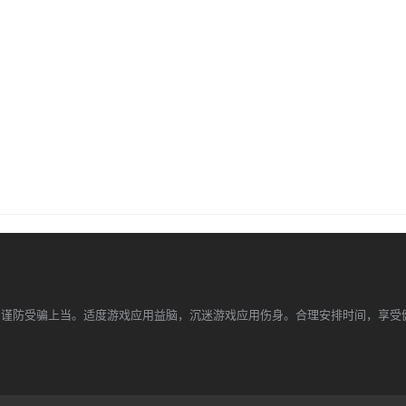
，谨防受骗上当。适度游戏应用益脑，沉迷游戏应用伤身。合理安排时间，享受