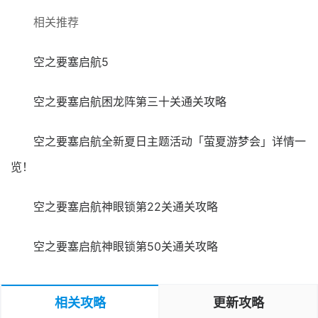
相关推荐
空之要塞启航5
空之要塞启航困龙阵第三十关通关攻略
空之要塞启航全新夏日主题活动「萤夏游梦会」详情一
览！
空之要塞启航神眼锁第22关通关攻略
空之要塞启航神眼锁第50关通关攻略
相关攻略
更新攻略