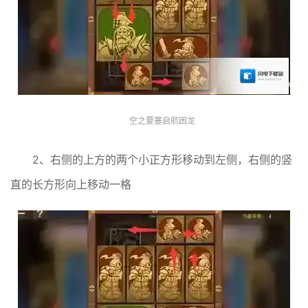
空之要塞启航困龙
2、右侧的上方的两个小正方形移动到左侧，右侧的竖
直的长方形向上移动一格