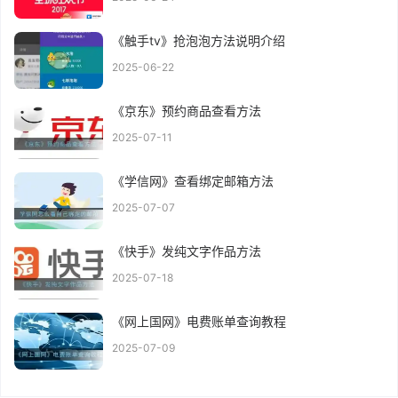
《触手tv》抢泡泡方法说明介绍
2025-06-22
《京东》预约商品查看方法
2025-07-11
《学信网》查看绑定邮箱方法
2025-07-07
《快手》发纯文字作品方法
2025-07-18
《网上国网》电费账单查询教程
2025-07-09