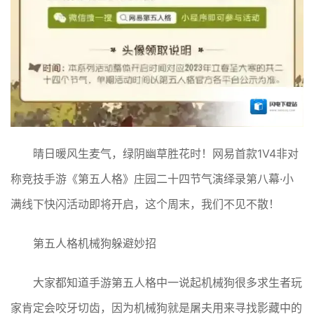
晴日暖风生麦气，绿阴幽草胜花时！网易首款1V4非对
称竞技手游《第五人格》庄园二十四节气演绎录第八幕·小
满线下快闪活动即将开启，这个周末，我们不见不散！
第五人格机械狗躲避妙招
大家都知道手游第五人格中一说起机械狗很多求生者玩
家肯定会咬牙切齿，因为机械狗就是屠夫用来寻找影藏中的