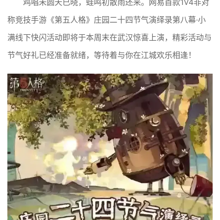
鸡唱未圆天已晓，蛙鸣初散雨还来。网易首款1V4非对
称竞技手游《第五人格》庄园二十四节气演绎录第八幕·小
满线下快闪活动即将于本周末在武汉惊喜上演，精彩活动与
节气好礼已经准备就绪，等待着与你在江城欢乐相逢！