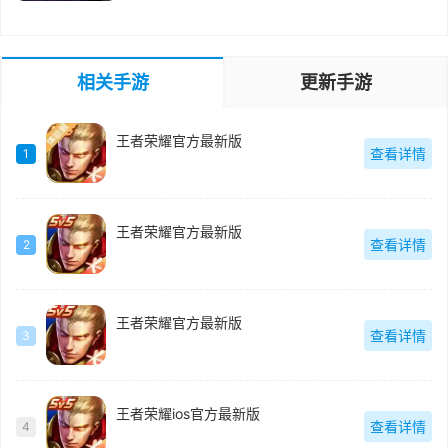
相关手游
更新手游
王者荣耀官方最新版
查看详情
1
王者荣耀官方最新版
查看详情
2
王者荣耀官方最新版
查看详情
3
王者荣耀ios官方最新版
查看详情
4