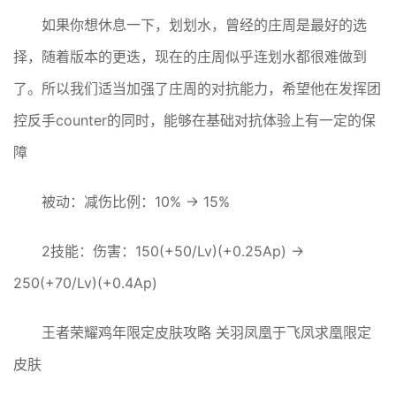
如果你想休息一下，划划水，曾经的庄周是最好的选
择，随着版本的更迭，现在的庄周似乎连划水都很难做到
了。所以我们适当加强了庄周的对抗能力，希望他在发挥团
控反手counter的同时，能够在基础对抗体验上有一定的保
障
被动：减伤比例：10% → 15%
2技能：伤害：150(+50/Lv)(+0.25Ap) →
250(+70/Lv)(+0.4Ap)
王者荣耀鸡年限定皮肤攻略 关羽凤凰于飞凤求凰限定
皮肤