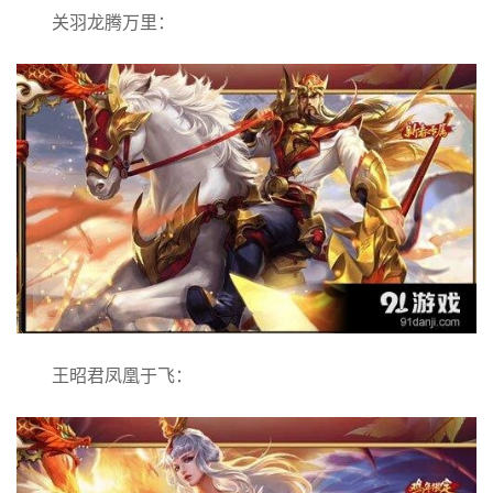
关羽龙腾万里：
王昭君凤凰于飞：