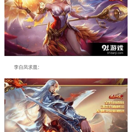
李白凤求凰：