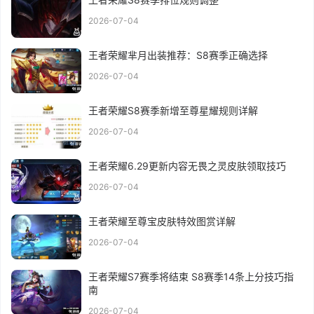
2026-07-04
王者荣耀芈月出装推荐：S8赛季正确选择
2026-07-04
王者荣耀S8赛季新增至尊星耀规则详解
2026-07-04
王者荣耀6.29更新内容无畏之灵皮肤领取技巧
2026-07-04
王者荣耀至尊宝皮肤特效图赏详解
2026-07-04
王者荣耀S7赛季将结束 S8赛季14条上分技巧指
南
2026-07-04