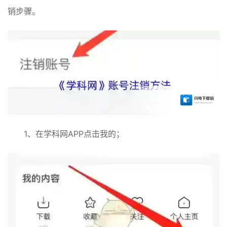
销步骤。
1、在学科网APP点击我的；