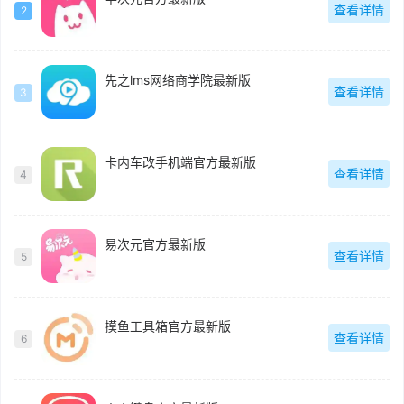
查看详情
2
先之lms网络商学院最新版
查看详情
3
卡内车改手机端官方最新版
查看详情
4
易次元官方最新版
查看详情
5
摸鱼工具箱官方最新版
查看详情
6