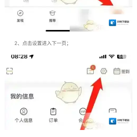
2、点击设置进入下一页；