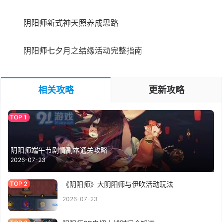
阴阳师新式神天照养成思路
阴阳师七夕月之结缘活动完整指南
相关攻略
更新攻略
阴阳师端午节剧情副本通关攻略
2026-07-23
《阴阳师》大阴阳师与伊吹活动玩法
2026-07-23