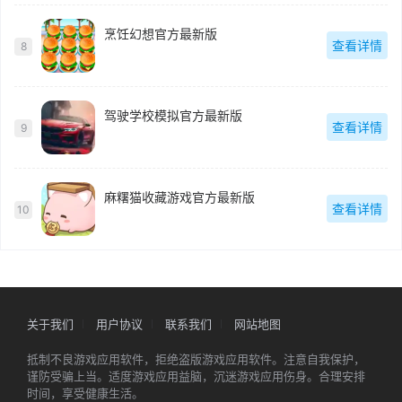
烹饪幻想官方最新版
查看详情
8
驾驶学校模拟官方最新版
查看详情
9
麻糬猫收藏游戏官方最新版
查看详情
10
关于我们
用户协议
联系我们
网站地图
抵制不良游戏应用软件，拒绝盗版游戏应用软件。注意自我保护，
谨防受骗上当。适度游戏应用益脑，沉迷游戏应用伤身。合理安排
时间，享受健康生活。