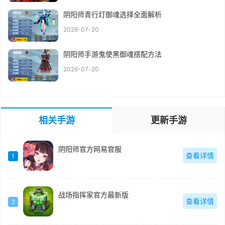
阴阳师青行灯御魂选择全面解析
2026-07-20
阴阳师手游鬼使黑御魂搭配方法
2026-07-20
相关手游
更新手游
阴阳师官方网易官服
查看详情
1
战场指挥家官方最新版
查看详情
2