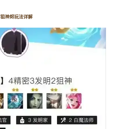
密狙神烬玩法详解