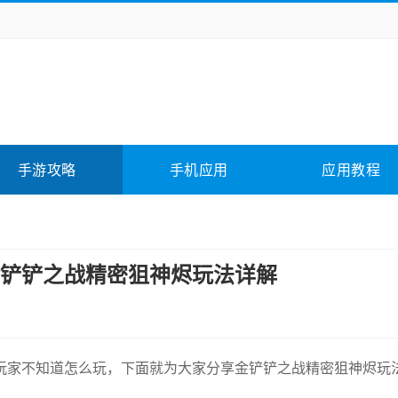
务办公
媒体影音
学习教育
拍照美颜
它游戏
冒险解谜
动作游戏
卡牌游戏
全相关
应用软件
影音软件
插件下载
手游攻略
手机应用
应用教程
合其它
软件教程
铲铲之战精密狙神烬玩法详解
玩家不知道怎么玩，下面就为大家分享金铲铲之战精密狙神烬玩