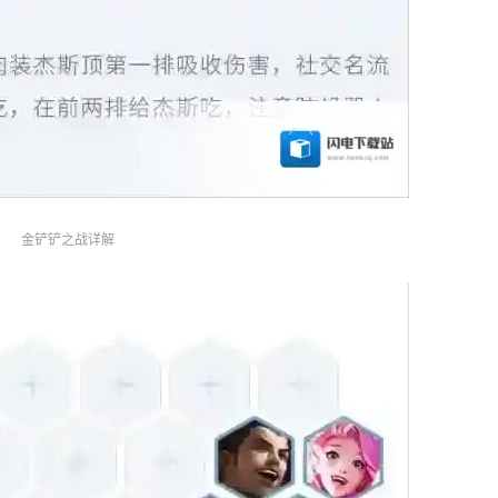
金铲铲之战详解