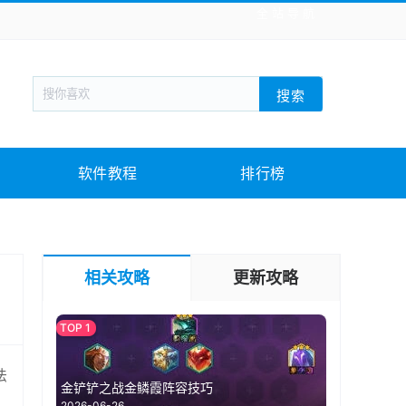
全站导航
新闻阅读
旅游出行
生活实用
社交聊天
搜索
回合网游
战棋游戏
枪战射击
模拟经营
教育教学
游戏娱乐
系统软件
素材下载
软件教程
排行榜
相关攻略
更新攻略
法
金铲铲之战金鳞霞阵容技巧
2026-06-26