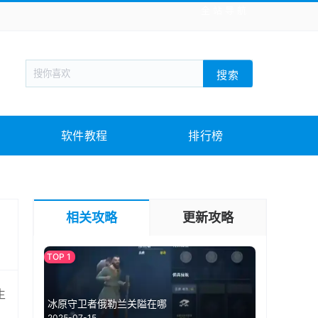
全站导航
新闻阅读
旅游出行
生活实用
社交聊天
搜索
回合网游
战棋游戏
枪战射击
模拟经营
教育教学
游戏娱乐
系统软件
素材下载
软件教程
排行榜
相关攻略
更新攻略
生
冰原守卫者俄勒兰关隘在哪
2025-07-15