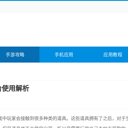
务办公
媒体影音
学习教育
拍照美颜
它游戏
冒险解谜
动作游戏
卡牌游戏
全相关
应用软件
影音软件
插件下载
手游攻略
手机应用
应用教程
合其它
软件教程
台使用解析
戏中玩家会接触到很多种类的道具。这些道具拥有了之后，对于