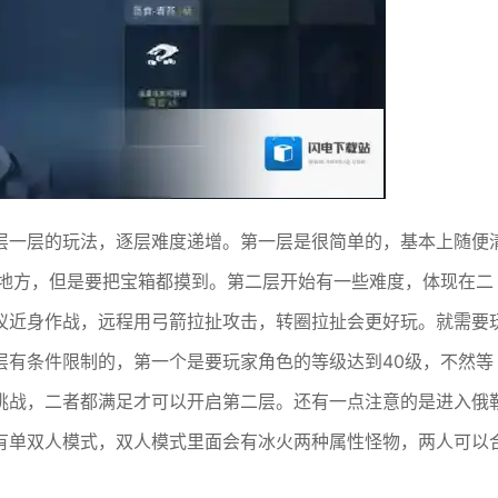
层一层的玩法，逐层难度递增。第一层是很简单的，基本上随便
个地方，但是要把宝箱都摸到。第二层开始有一些难度，体现在二
议近身作战，远程用弓箭拉扯攻击，转圈拉扯会更好玩。就需要
层有条件限制的，第一个是要玩家角色的等级达到40级，不然等
挑战，二者都满足才可以开启第二层。还有一点注意的是进入俄
有单双人模式，双人模式里面会有冰火两种属性怪物，两人可以