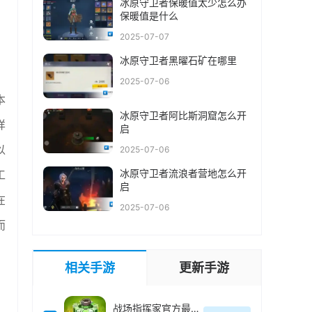
冰原守卫者保暖值太少怎么办
保暖值是什么
2025-07-07
冰原守卫者黑曜石矿在哪里
2025-07-06
本
冰原守卫者阿比斯洞窟怎么开
样
启
以
2025-07-06
冰原守卫者流浪者营地怎么开
工
启
在
2025-07-06
而
相关手游
更新手游
战场指挥家官方最新版