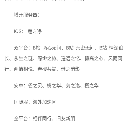
增开服务器：
IOS： 莲之净
双平台：B站-两心无间、B站-亲密无间、B站-情深谊
长、永生之谜、缥缈之旅、遥远之忆、孤高之心、风雨同
行、两情相悦、春樱共赏、谜之暗影
安卓：雀之灵、桃之华、菊之逸、樱之华
国际服：海外加速区
全平台：相伴同行、旧友新朋