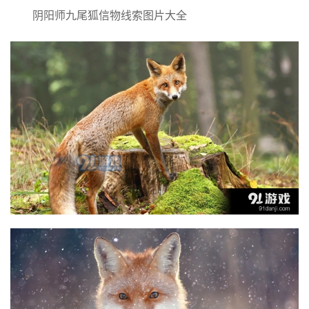
阴阳师九尾狐信物线索图片大全