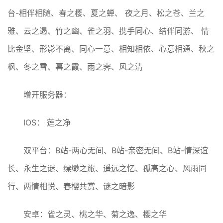
台-相伴相随、春之樱、夏之蝉、 夜之月、松之苍、兰之
雅、云之遏、竹之幽、雀之羽、携手同心、结伴同游、 情
比金坚、形影不离、同心一意、相知相依、心意相通、秋之
枫、冬之雪、暮之霞、雨之霁、风之清
增开服务器：
IOS： 莲之净
双平台：B站-两心无间、B站-亲密无间、B站-情深谊
长、永生之谜、缥缈之旅、遥远之忆、孤高之心、风雨同
行、两情相悦、春樱共赏、谜之暗影
安卓：雀之灵、桃之华、菊之逸、樱之华