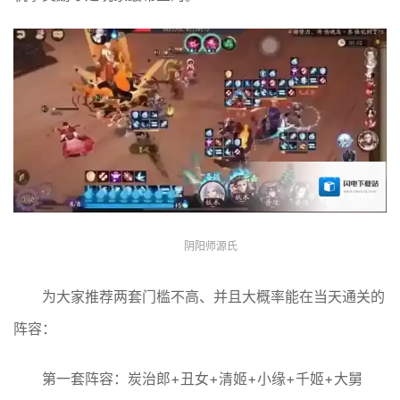
阴阳师源氏
为大家推荐两套门槛不高、并且大概率能在当天通关的
阵容：
第一套阵容：炭治郎+丑女+清姬+小缘+千姬+大舅