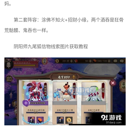
妈。
第二套阵容：涂佛不知火+招财小缘，两个酒吞是狂骨
荒骷髅、鬼吞也一样。
阴阳师九尾狐信物线索图片获取教程