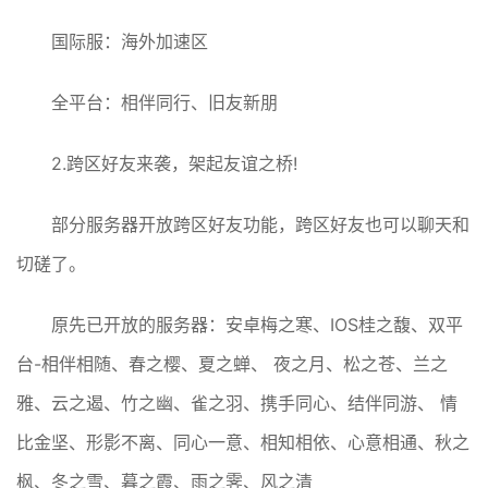
国际服：海外加速区
全平台：相伴同行、旧友新朋
2.跨区好友来袭，架起友谊之桥!
部分服务器开放跨区好友功能，跨区好友也可以聊天和
切磋了。
原先已开放的服务器：安卓梅之寒、IOS桂之馥、双平
台-相伴相随、春之樱、夏之蝉、 夜之月、松之苍、兰之
雅、云之遏、竹之幽、雀之羽、携手同心、结伴同游、 情
比金坚、形影不离、同心一意、相知相依、心意相通、秋之
枫、冬之雪、暮之霞、雨之霁、风之清