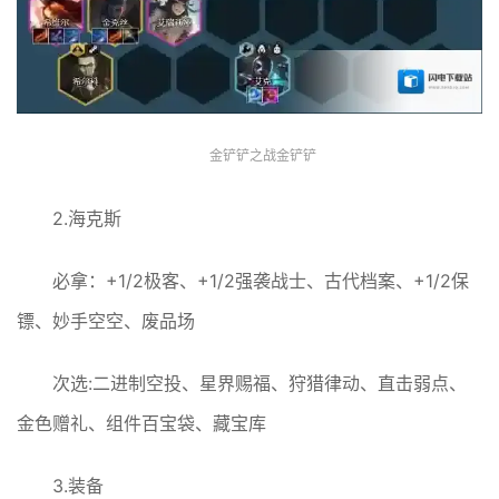
金铲铲之战金铲铲
2.海克斯
必拿：+1/2极客、+1/2强袭战士、古代档案、+1/2保
镖、妙手空空、废品场
次选:二进制空投、星界赐福、狩猎律动、直击弱点、
金色赠礼、组件百宝袋、藏宝库
3.装备