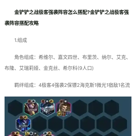
金铲铲之战极客强袭阵容怎么搭配?金铲铲之战极客强
袭阵容搭配攻略
1.组成
角色组成：希维尔、嘉文四世、布里茨、纳尔、艾克、
布隆、艾瑞莉娅、金克丝、希尔科(9人口)
羁绊组成：4极客4强袭2保镖2海克斯1微光1宿敌1名流