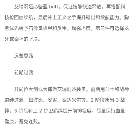
艾瑞莉娅必备蓝 buff，保证技能快速释放，再搭配科
技枪回血续航，最后补上正义之手提升输出和续航能力。狗
熊优先给予石像鬼板甲和反甲，增强坦度，第三件可选择龙
牙或泰坦的坚决。
运营思路
前期过渡
开局抢大剑或大棒做艾瑞莉娅装备。前期用斗士和战神
羁绊过渡，如波比、安妮、泰达米尔等。2 阶段凑出 3 战
神，3 阶段补上 2 护卫羁绊提升前排坦度。尽量保持血量
健康，避免连败。