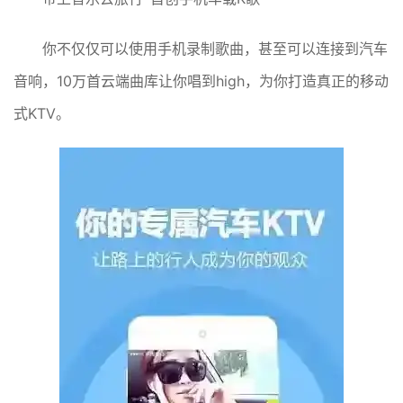
你不仅仅可以使用手机录制歌曲，甚至可以连接到汽车
音响，10万首云端曲库让你唱到high，为你打造真正的移动
式KTV。