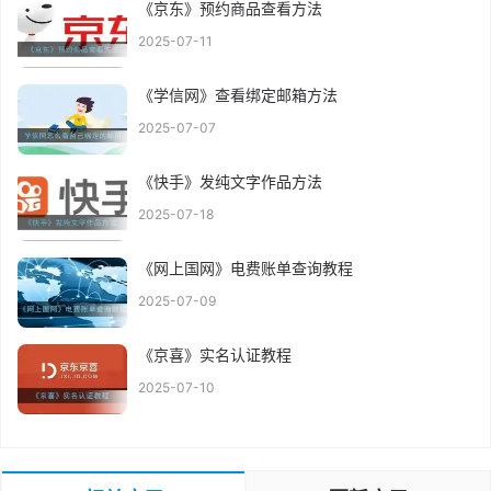
《京东》预约商品查看方法
2025-07-11
《学信网》查看绑定邮箱方法
2025-07-07
《快手》发纯文字作品方法
2025-07-18
《网上国网》电费账单查询教程
2025-07-09
《京喜》实名认证教程
2025-07-10