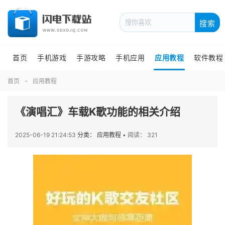
搜索
首页
手机游戏
手游攻略
手机应用
应用教程
软件教程
首页
应用教程
《演唱汇》车载K歌功能的相关介绍
2025-06-19 21:24:53
分类： 应用教程
•
阅读： 321