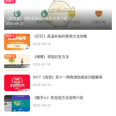
《支付宝》领取滴滴出行红包方法介绍
2025-06-27
《钉钉》高温补贴的使用方法攻略
2025-06-19
《啫喱》添加好友方法
2025-07-18
2017《淘宝》双十一购物津贴相关问题解答
2025-06-24
《触手tv》抢泡泡方法说明介绍
2025-06-22