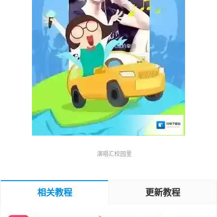
演唱汇校园里
相关教程
更新教程