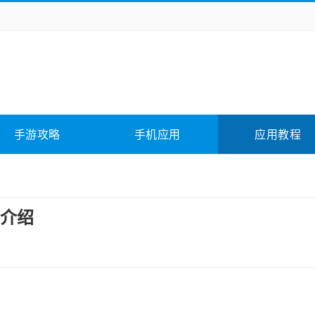
务办公
媒体影音
学习教育
拍照美颜
它游戏
冒险解谜
动作游戏
卡牌游戏
全相关
应用软件
影音软件
插件下载
手游攻略
手机应用
应用教程
合其它
软件教程
介绍