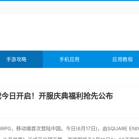
务办公
媒体影音
学习教育
拍照美颜
它游戏
冒险解谜
动作游戏
卡牌游戏
全相关
应用软件
影音软件
插件下载
手游攻略
手机应用
应用教程
合其它
软件教程
载今日开启！开服庆典福利抢先公布
G，移动端首次登陆中国。今日(6月17日)，由SQUARE ENI