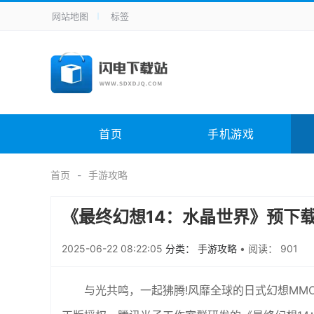
网站地图
标签
全站导航
手机应用
主题美化
其它应用
商
手机游戏
H5游戏
体育竞技
其
电脑软件
其它类别
图形软件
安
首页
手机游戏
应用教程
手游攻略
未分类
综
首页
手游攻略
《最终幻想14：水晶世界》预下
2025-06-22 08:22:05
分类： 手游攻略
•
阅读： 901
与光共鸣，一起狒腾!风靡全球的日式幻想MMORP