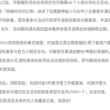
开启之际，开服福利活动也将同步拉开帷幕!从个人成长到社交互动
动「穿越时空的幻想」讲述了玩偶服神秘人与伙伴小企鹅意外遭
系列故事。冒险者参与活动可获得手游原创套装企鹅套装、手游
。另外，活动期间通关指定副本概率掉落手游原创坐骑胖胖企鹅
00%得宠物迷你桑克瑞德、时装莫古莫古帽等福利;预下载用户
冒险者参与官方小程序互动，可解锁专属演技教材·神典石等福利;
装友谊头花;冒险者体验各项玩法达成阶段目标，即可解锁坐骑狂
丰厚奖励。
给站」领取奖励，包括时装3件套洋葱工作服套装、时装洋葱头
版本可通过玩法活动获取各类型外显共2000+个，包含时装、
艾欧泽亚未来的光之收藏家巨星，就是你!