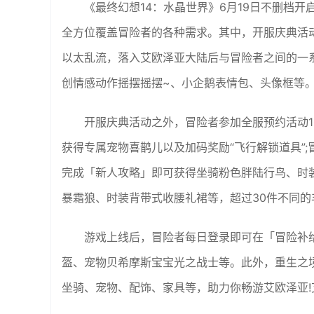
《最终幻想14：水晶世界》6月19日不删档
全方位覆盖冒险者的各种需求。其中，开服庆典活
以太乱流，落入艾欧泽亚大陆后与冒险者之间的一
创情感动作摇摆摇摆~、小企鹅表情包、头像框等
开服庆典活动之外，冒险者参加全服预约活动1
获得专属宠物喜鹊儿以及加码奖励“飞行解锁道具”;
完成「新人攻略」即可获得坐骑粉色胖陆行鸟、时
暴霜狼、时装背带式收腰礼裙等，超过30件不同的
游戏上线后，冒险者每日登录即可在「冒险补
盔、宠物贝希摩斯宝宝光之战士等。此外，重生之境
坐骑、宠物、配饰、家具等，助力你畅游艾欧泽亚!