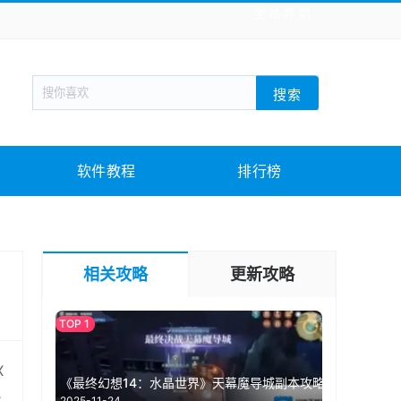
全站导航
新闻阅读
旅游出行
生活实用
社交聊天
搜索
回合网游
战棋游戏
枪战射击
模拟经营
教育教学
游戏娱乐
系统软件
素材下载
软件教程
排行榜
相关攻略
更新攻略
X
《最终幻想14：水晶世界》天幕魔导城副本攻略
2025-11-24