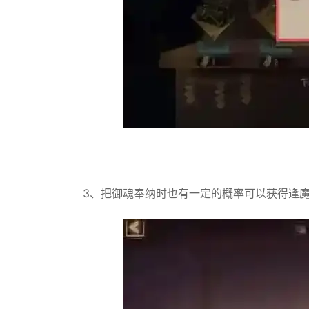
3、把御魂奉纳时也有一定的概率可以获得逢魔