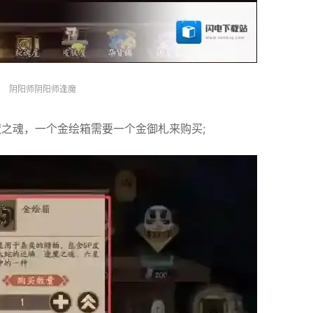
阴阳师阴阳师逢魔
之魂，一个金绘箱需要一个金御札来购买;