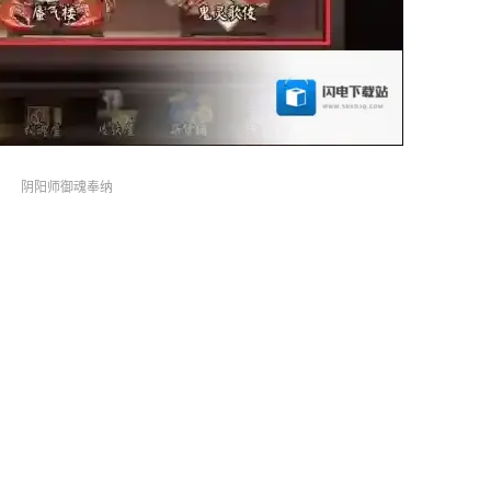
阴阳师御魂奉纳