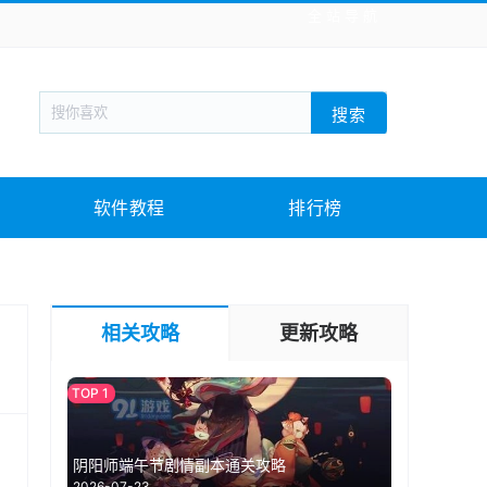
全站导航
新闻阅读
旅游出行
生活实用
社交聊天
搜索
回合网游
战棋游戏
枪战射击
模拟经营
教育教学
游戏娱乐
系统软件
素材下载
软件教程
排行榜
相关攻略
更新攻略
阴阳师端午节剧情副本通关攻略
2026-07-23