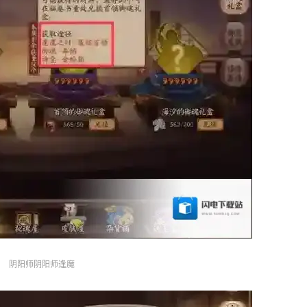
阴阳师阴阳师逢魔