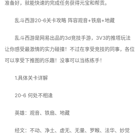
准备好，就能快速的完成任务获得元宝和帮贡。
乱斗西游20-6关卡攻略 阵容观音+铁扇+地藏
乱斗西游是网易出品的3d竞技手游，3V3的推塔玩法
让你感受最激情的实力碰撞！不过在享受竞技的同事，各位
可以享受下推图的乐趣！没事可以当练练手！
1.具体关卡详解
20-6 何处不相逢
英雄：观音、铁扇、地藏
经文：不动、净土、虚无、无量、罗睺、法华、妙觉