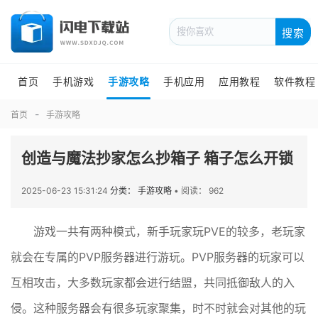
搜索
首页
手机游戏
手游攻略
手机应用
应用教程
软件教程
首页
手游攻略
创造与魔法抄家怎么抄箱子 箱子怎么开锁
2025-06-23 15:31:24
分类： 手游攻略
•
阅读： 962
游戏一共有两种模式，新手玩家玩PVE的较多，老玩家
就会在专属的PVP服务器进行游玩。PVP服务器的玩家可以
互相攻击，大多数玩家都会进行结盟，共同抵御敌人的入
侵。这种服务器会有很多玩家聚集，时不时就会对其他的玩