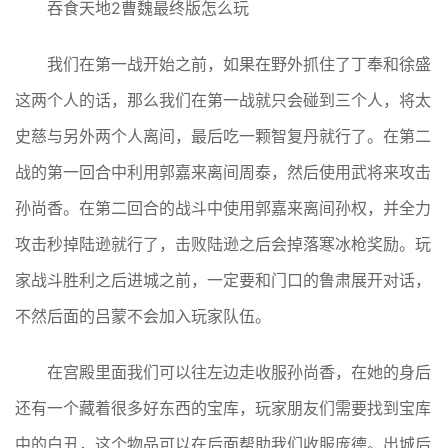
吞食天地2曹魏最终版怎么玩
我们在第一战开始之前，如果在野外抓住了丁奉和徐盛
这两个人的话，那么我们在第一战就只会碰到三个人，将太
史慈与另外两个人离间，最后吃一颗智复丹就行了。在第二
战的第一回合中利用郭嘉来离间周泰，然后使用武将来攻击
孙尚香。在第二回合的战斗中使用郭嘉来离间孙权，并全力
攻击秒掉陆逊就行了，击败陆逊之后会掉落寒冰枪奖励。玩
家战斗胜利之后进城之前，一定要和门口的鲁肃展开对话，
不然后面的吕蒙不会加入玩家队伍。
在宫殿里面我们可以往左边走收服孙尚香，在她的身后
还有一个藏着很多好东西的宝库，玩家朋友们需要找到宝库
中的白丑，这个物品可以在后面帮助我们收服庞德。出城后