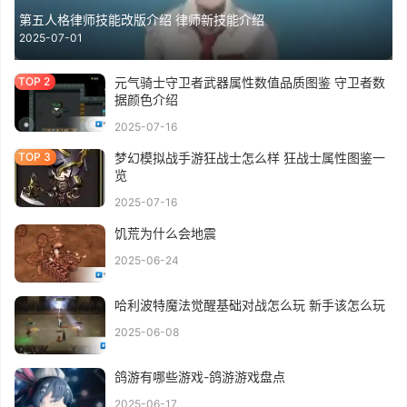
第五人格律师技能改版介绍 律师新技能介绍
2025-07-01
元气骑士守卫者武器属性数值品质图鉴 守卫者数
据颜色介绍
2025-07-16
梦幻模拟战手游狂战士怎么样 狂战士属性图鉴一
览
2025-07-16
饥荒为什么会地震
2025-06-24
哈利波特魔法觉醒基础对战怎么玩 新手该怎么玩
2025-06-08
鸽游有哪些游戏-鸽游游戏盘点
2025-06-17