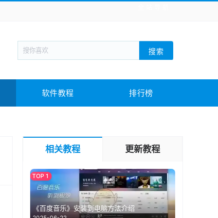
全站导航
新闻阅读
旅游出行
生活实用
社交聊天
搜索
回合网游
战棋游戏
枪战射击
模拟经营
教育教学
游戏娱乐
系统软件
素材下载
软件教程
排行榜
相关教程
更新教程
《百度音乐》安装到电脑方法介绍
2025-06-22