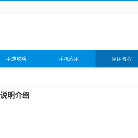
务办公
媒体影音
学习教育
拍照美颜
它游戏
冒险解谜
动作游戏
卡牌游戏
全相关
应用软件
影音软件
插件下载
手游攻略
手机应用
应用教程
合其它
软件教程
说明介绍