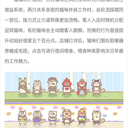
增益系统，两只关系亲密的猫咪并肩工作时，会轮流踩踏同
一部位，接力式让力道转换更加流畅。客人入店时随机分配
迎宾猫咪，有的猫咪会主动蹭客人腿脚，热情的行为直接提
升初始好感度五个百分点。店铺打烊后，猫咪们围在取暖器
旁蜷成毛团，点击可进行夜间喂食，喂食种类影响次日早晨
的工作精力。