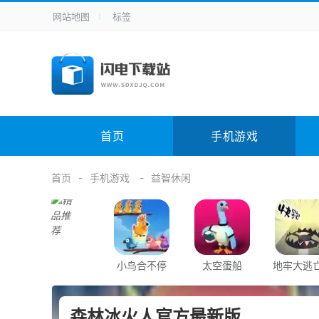
网站地图
标签
全站导航
手机应用
主题美化
其它应用
商
手机游戏
H5游戏
体育竞技
其
电脑软件
其它类别
图形软件
安
首页
手机游戏
应用教程
手游攻略
未分类
综
首页
手机游戏
益智休闲
小鸟合不停
太空蛋船
地牢大逃
魂之路
森林冰火人官方最新版