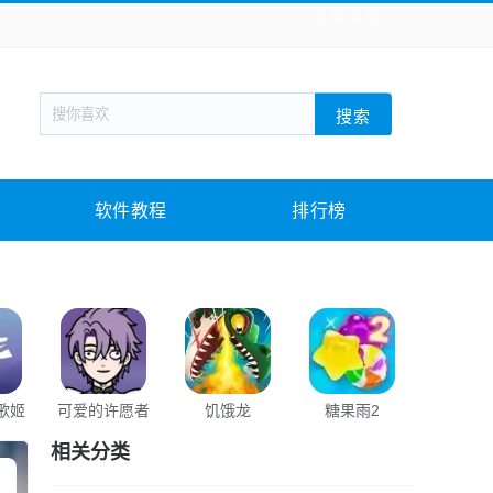
全站导航
新闻阅读
旅游出行
生活实用
社交聊天
搜索
回合网游
战棋游戏
枪战射击
模拟经营
教育教学
游戏娱乐
系统软件
素材下载
软件教程
排行榜
歌姬
可爱的许愿者
饥饿龙
糖果雨2
积木大
相关分类