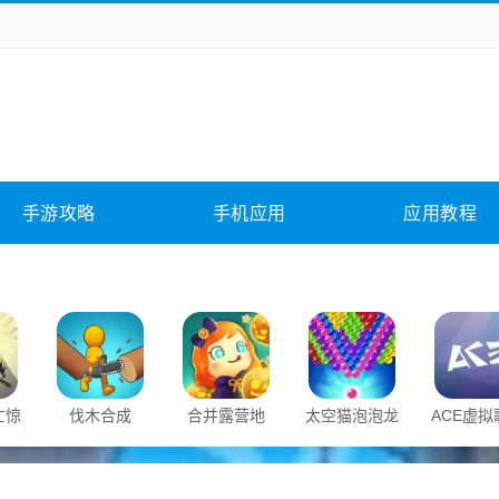
务办公
媒体影音
学习教育
拍照美颜
它游戏
冒险解谜
动作游戏
卡牌游戏
全相关
应用软件
影音软件
插件下载
手游攻略
手机应用
应用教程
合其它
软件教程
亡惊
伐木合成
合并露营地
太空猫泡泡龙
ACE虚拟