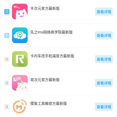
半次元官方最新版
查看详情
2
先之lms网络商学院最新版
查看详情
3
卡内车改手机端官方最新版
查看详情
4
易次元官方最新版
查看详情
5
摸鱼工具箱官方最新版
查看详情
6