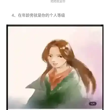
陌陌就是你
4、在年龄旁就是你的个人等级