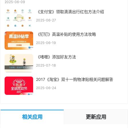
2025-06-09
《支付宝》领取滴滴出行红包方法介绍
2025-06-27
《钉钉》高温补贴的使用方法攻略
2025-06-19
《啫喱》添加好友方法
2025-07-18
2017《淘宝》双十一购物津贴相关问题解答
2025-06-24
相关应用
更新应用