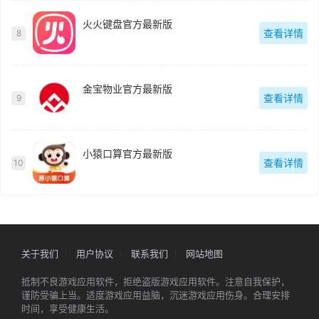
火火键盘官方最新版
查看详情
8
金宝物业官方最新版
查看详情
9
小猿口算官方最新版
查看详情
10
关于我们
用户协议
联系我们
网站地图
抵制不良游戏应用软件，拒绝盗版游戏应用软件。注意自我保护，
谨防受骗上当。适度游戏应用益脑，沉迷游戏应用伤身。合理安排
时间，享受健康生活。