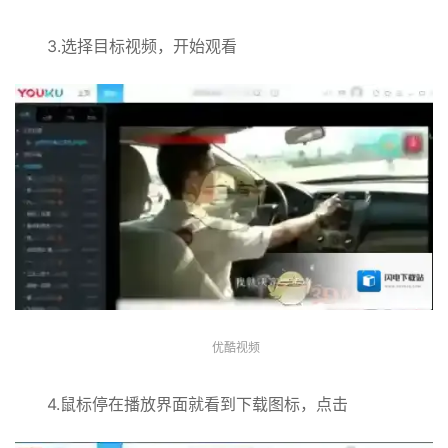
3.选择目标视频，开始观看
优酷视频
4.鼠标停在播放界面就看到下载图标，点击