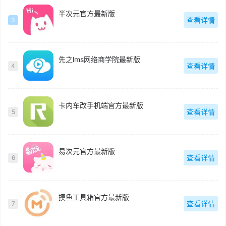
半次元官方最新版
查看详情
3
先之lms网络商学院最新版
查看详情
4
卡内车改手机端官方最新版
查看详情
5
易次元官方最新版
查看详情
6
摸鱼工具箱官方最新版
查看详情
7