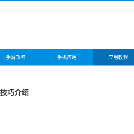
务办公
媒体影音
学习教育
拍照美颜
它游戏
冒险解谜
动作游戏
卡牌游戏
全相关
应用软件
影音软件
插件下载
手游攻略
手机应用
应用教程
合其它
软件教程
技巧介绍