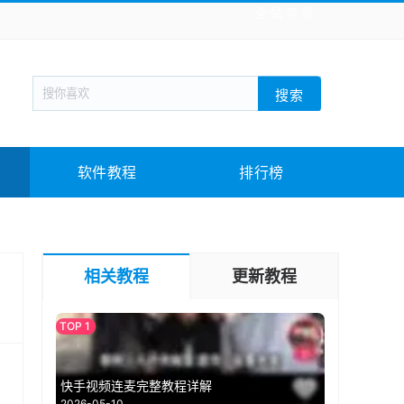
全站导航
新闻阅读
旅游出行
生活实用
社交聊天
搜索
回合网游
战棋游戏
枪战射击
模拟经营
教育教学
游戏娱乐
系统软件
素材下载
软件教程
排行榜
相关教程
更新教程
快手视频连麦完整教程详解
2026-05-10