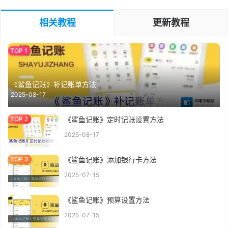
相关教程
更新教程
《鲨鱼记账》补记账单方法
2025-08-17
《鲨鱼记账》定时记账设置方法
2025-08-17
《鲨鱼记账》添加银行卡方法
2025-07-15
《鲨鱼记账》预算设置方法
2025-07-15