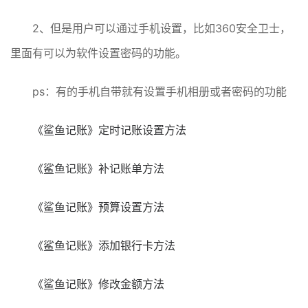
2、但是用户可以通过手机设置，比如360安全卫士，
里面有可以为软件设置密码的功能。
ps：有的手机自带就有设置手机相册或者密码的功能
《鲨鱼记账》定时记账设置方法
《鲨鱼记账》补记账单方法
《鲨鱼记账》预算设置方法
《鲨鱼记账》添加银行卡方法
《鲨鱼记账》修改金额方法