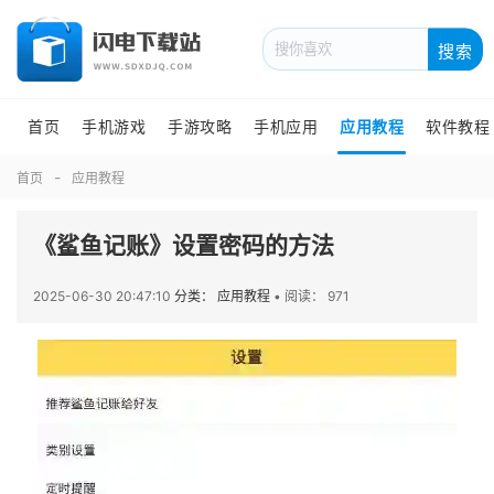
搜索
首页
手机游戏
手游攻略
手机应用
应用教程
软件教程
首页
应用教程
《鲨鱼记账》设置密码的方法
2025-06-30 20:47:10
分类： 应用教程
•
阅读： 971