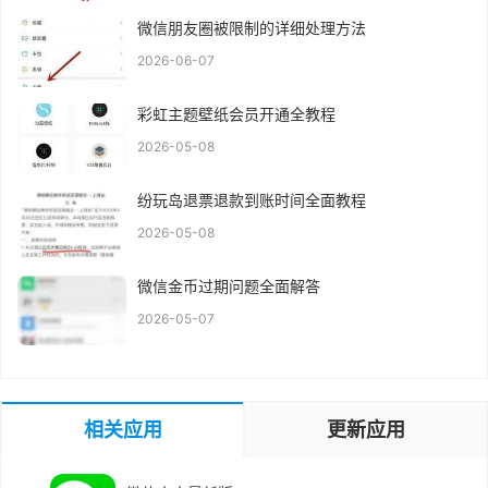
微信朋友圈被限制的详细处理方法
2026-06-07
彩虹主题壁纸会员开通全教程
2026-05-08
纷玩岛退票退款到账时间全面教程
2026-05-08
微信金币过期问题全面解答
2026-05-07
相关应用
更新应用