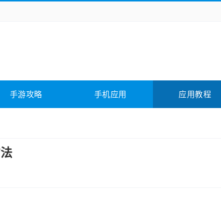
务办公
媒体影音
学习教育
拍照美颜
它游戏
冒险解谜
动作游戏
卡牌游戏
全相关
应用软件
影音软件
插件下载
手游攻略
手机应用
应用教程
合其它
软件教程
方法