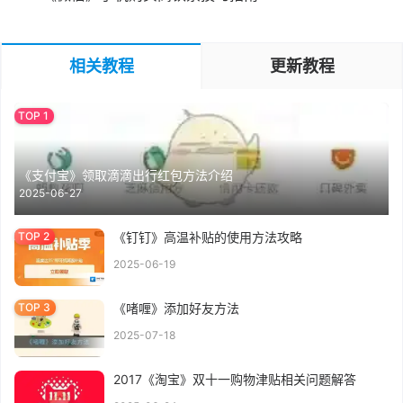
相关教程
更新教程
《支付宝》领取滴滴出行红包方法介绍
2025-06-27
《钉钉》高温补贴的使用方法攻略
2025-06-19
《啫喱》添加好友方法
2025-07-18
2017《淘宝》双十一购物津贴相关问题解答