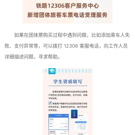
如果在团体票购买过程中遇到问题，比如添加乘车人失
败、支付异常等，可以拨打 12306 客服电话，向工作人员
详细描述问题，寻求帮助。