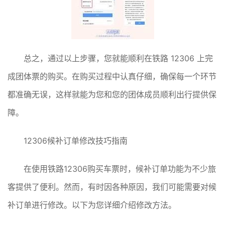
总之，通过以上步骤，您就能顺利在铁路 12306 上完
成团体票的购买。在购买过程中认真仔细，确保每一个环节
都准确无误，这样就能为您和您的团体成员顺利出行提供保
障。
12306候补订单修改技巧指南
在使用铁路12306购买车票时，候补订单功能为不少旅
客提供了便利。然而，有时因各种原因，我们可能需要对候
补订单进行修改。以下为您详细介绍修改方法。