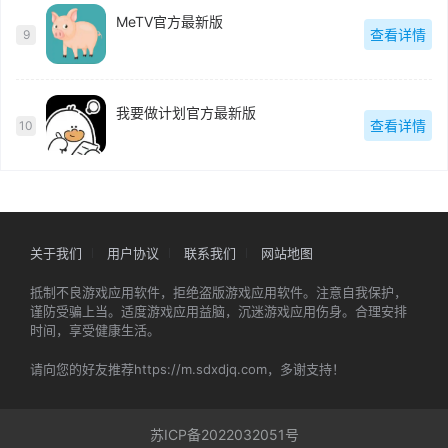
MeTV官方最新版
查看详情
9
我要做计划官方最新版
查看详情
10
关于我们
用户协议
联系我们
网站地图
抵制不良游戏应用软件，拒绝盗版游戏应用软件。注意自我保护，
谨防受骗上当。适度游戏应用益脑，沉迷游戏应用伤身。合理安排
时间，享受健康生活。
请向您的好友推荐https://m.sdxdjq.com，多谢支持！
苏ICP备2022032051号