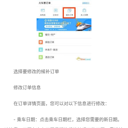
选择要修改的候补订单
修改订单信息
在订单详情页面，您可以对以下信息进行修改：
- 乘车日期：点击乘车日期栏，选择您需要的新日期。