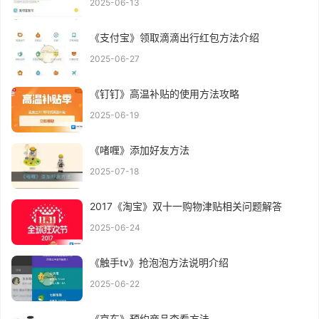
2025-06-13
《支付宝》领取滴滴出行红包方法介绍
2025-06-27
《钉钉》高温补贴的使用方法攻略
2025-06-19
《啫喱》添加好友方法
2025-07-18
2017《淘宝》双十一购物津贴相关问题解答
2025-06-24
《触手tv》抢泡泡方法说明介绍
2025-06-22
《京东》预约商品查看方法