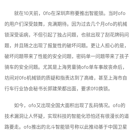
就在10天前，0fo在深圳声称要推出智能锁。当时ofo
的用户们深受鼓舞，充满期待。因为过去几个月ofo的机械
锁深受诟病，不但引起了独占问题，也就出现了刮花牌码问
题，并且随之出现了报复性的破坏问题。更让人担心的是，
破坏问题带来了性能的安全问题，密码单一问题带来了孩子
骑车的安全问题。尤其是上海男童骑ofo单车事故丧命后，
坊间对0fo机械锁的质疑和指责达到了高峰，甚至上海市自
行车行业协会秘书长郭建荣都出面，要求0f0换锁。
如今，ofo又出现全国大面积出现了乱码情况。ofo的
技术漏洞让人怀疑，实现科技的智能化恐怕还有很漫长的道
路要走。ofo推出的北斗智能锁号称以此推动基于中国卫星