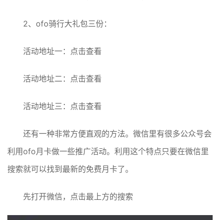
2、ofo骑行大礼包三份：
活动地址一：点击查看
活动地址二：点击查看
活动地址三：点击查看
还有一种非常方便直观的方法。微信里有很多公众号会
利用ofo月卡做一些推广活动。利用这个特点只要在微信里
搜索就可以找到最新的免费月卡了。
先打开微信，点击最上方的搜索