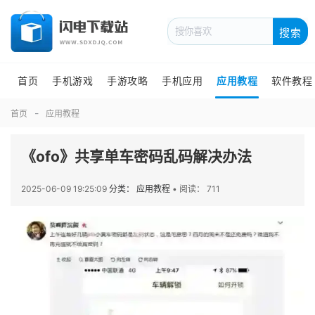
搜索
首页
手机游戏
手游攻略
手机应用
应用教程
软件教程
首页
应用教程
《ofo》共享单车密码乱码解决办法
2025-06-09 19:25:09
分类： 应用教程
•
阅读： 711