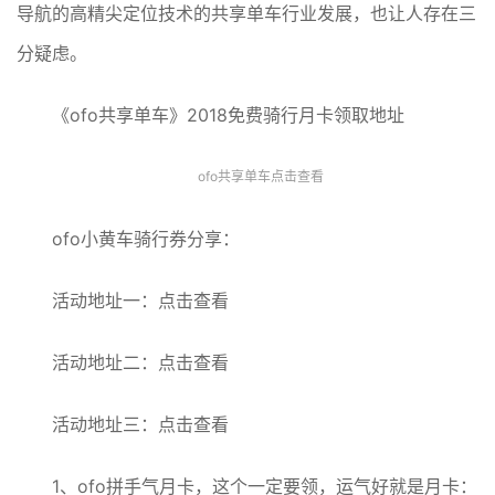
导航的高精尖定位技术的共享单车行业发展，也让人存在三
分疑虑。
《ofo共享单车》2018免费骑行月卡领取地址
ofo共享单车点击查看
ofo小黄车骑行券分享：
活动地址一：点击查看
活动地址二：点击查看
活动地址三：点击查看
1、ofo拼手气月卡，这个一定要领，运气好就是月卡：