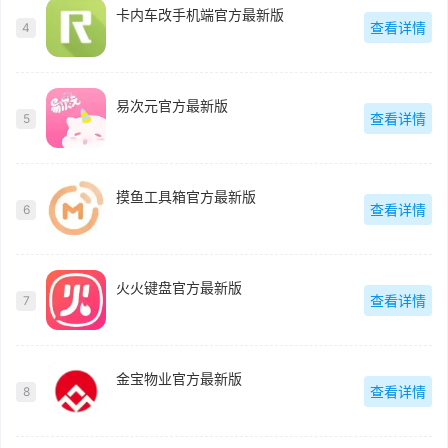
卡内车改手机端官方最新版
查看详情
4
易次元官方最新版
查看详情
5
摸鱼工具箱官方最新版
查看详情
6
火火键盘官方最新版
查看详情
7
金宝物业官方最新版
查看详情
8