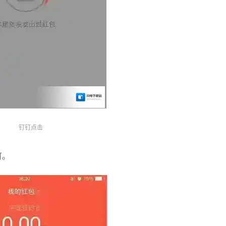
钉钉点击
可。