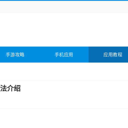
务办公
媒体影音
学习教育
拍照美颜
它游戏
冒险解谜
动作游戏
卡牌游戏
全相关
应用软件
影音软件
插件下载
手游攻略
手机应用
应用教程
合其它
软件教程
法介绍