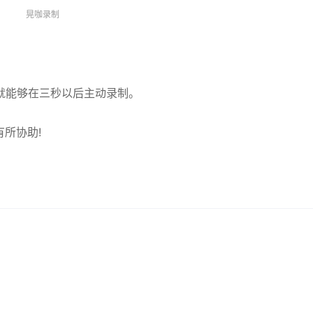
晃咖录制
就能够在三秒以后主动录制。
所协助!