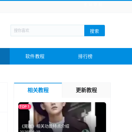
全站导航
新闻阅读
旅游出行
生活实用
社交聊天
搜索
回合网游
战棋游戏
枪战射击
模拟经营
教育教学
游戏娱乐
系统软件
素材下载
软件教程
排行榜
相关教程
更新教程
《晃咖》相关功能特点介绍
2025-06-19