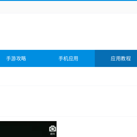
务办公
媒体影音
学习教育
拍照美颜
它游戏
冒险解谜
动作游戏
卡牌游戏
全相关
应用软件
影音软件
插件下载
手游攻略
手机应用
应用教程
合其它
软件教程