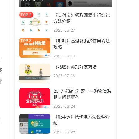
《支付宝》领取滴滴出行红包
方法介绍
2025-06-27
《钉钉》高温补贴的使用方法
攻略
2025-06-19
种
《啫喱》添加好友方法
找
2025-07-18
都
2017《淘宝》双十一购物津贴
，
相关问题解答
2025-06-24
《触手tv》抢泡泡方法说明介
图
绍
2025-06-22