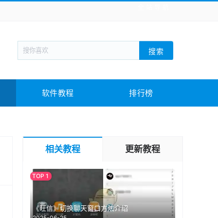
全站导航
新闻阅读
旅游出行
生活实用
社交聊天
搜索
回合网游
战棋游戏
枪战射击
模拟经营
教育教学
游戏娱乐
系统软件
素材下载
软件教程
排行榜
相关教程
更新教程
《旺信》切换聊天窗口方法介绍
2025-06-25