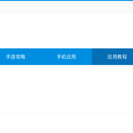
务办公
媒体影音
学习教育
拍照美颜
它游戏
冒险解谜
动作游戏
卡牌游戏
全相关
应用软件
影音软件
插件下载
手游攻略
手机应用
应用教程
合其它
软件教程